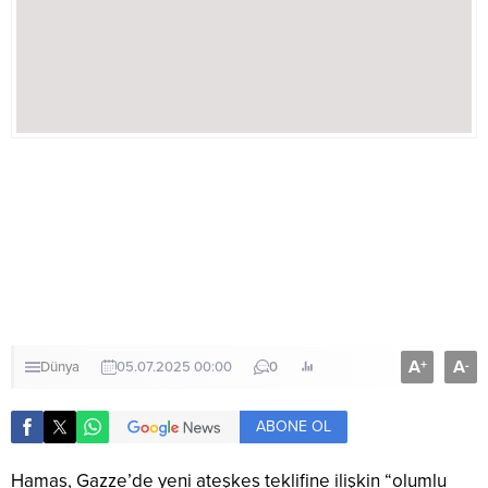
A
A
+
-
Dünya
05.07.2025 00:00
0
ABONE OL
Hamas, Gazze’de yeni ateşkes teklifine ilişkin “olumlu