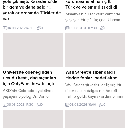
yola çıkmıştı: Karadeniz’de
korumasına alınan çift
bir gemiye daha saldırı;
Türkiye’ye sınır dışı edildi
yaralılar arasında Türkler de
Almanya'nın Frankfurt kentinde
var
yaşayan bir çift, üç çocuklarının
Rusya'nın Novorossiysk
Frankfurt Gençlik Dairesi
04.08.2026 14:30
0
05.08.2026 02:30
0
Limanı'ndan Samsun'a seyir
(Jugendamt) tarafından koruma
halinde olan bir Ro-Ro gemisine
altına alınmasının ardından
dün drone saldırısı düzenlendi.
Türkiye'ye sınır dışı edildi. Üçü de
Aralarında Türk vatandaşlarının da
reşit olmayan çocuklar halen
olduğu gemi personelinden
Frankfurt Gençlik Dairesi'nin ...
yaralananlar bulunuyor. Yaralılar
Rusya'ya ait deniz araçları
tarafından ...
Üniversite ödeneğinden
Wall Street’e siber saldırı:
umudu kesti, dağ sıçanları
Hedge fonları hedef alındı
için OnlyFans hesabı açtı
Wall Street şirketleri gelişmiş bir
ABD’nin Colorado eyaletinde
siber saldırı dalgasının hedefi
yaşayan biyolog Dr. Daniel
haline geldi. Kaynaklardan birinin
Blumstein, çalıştığı üniversitede
verdiği bilgiye göre, Point72
06.08.2026 17:30
0
06.08.2026 19:00
0
federal fonların kesilmesiyle uzun
Asset Management, çarşamba
süredir yürüttüğü dağ sıçanı
günü yatırımcılarını saldırıya
araştırmalarının sekteye
uğradığı konusunda bilgilendirdi.
uğrayacağından endişe etti.
Ancak hedge fonunun ilk ...