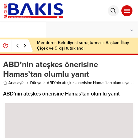
°C
İSTANBUL
PARÇALI BULUTLU
Menderes Belediyesi soruşturması: Başkan İlkay
Çiçek ve 9 kişi tutuklandı
ABD’nin ateşkes önerisine
Hamas’tan olumlu yanıt
Anasayfa
Dünya
ABD’nin ateşkes önerisine Hamas’tan olumlu yanıt
ABD’nin ateşkes önerisine Hamas’tan olumlu yanıt