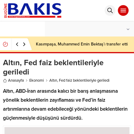
°C
İSTANBUL
PARÇALI BULUTLU
Kasımpaşa, Muhammed Emin Bektaş’ı transfer etti
Altın, Fed faiz beklentileriyle
geriledi
Anasayfa
Ekonomi
Altın, Fed faiz beklentileriyle geriledi
Altın, ABD-İran arasında kalıcı bir barış anlaşmasına
yönelik beklentilerin zayıflaması ve Fed’in faiz
artırımlarına devam edebileceği yönündeki beklentilerin
güçlenmesiyle düşüşünü sürdürdü.