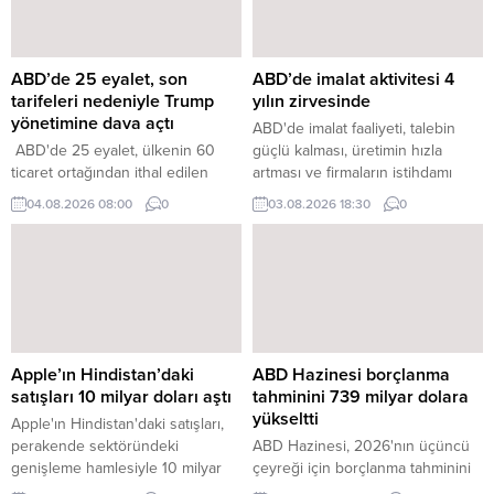
ABD’de 25 eyalet, son
ABD’de imalat aktivitesi 4
tarifeleri nedeniyle Trump
yılın zirvesinde
yönetimine dava açtı
ABD'de imalat faaliyeti, talebin
ABD'de 25 eyalet, ülkenin 60
güçlü kalması, üretimin hızla
ticaret ortağından ithal edilen
artması ve firmaların istihdamı
ürünlere gümrük vergisi getiren
artırmasıyla birlikte Temmuz
04.08.2026 08:00
0
03.08.2026 18:30
0
ABD Başkanı Donald Trump
ayında son dört yılı aşkın sürenin
yönetimine karşı dava açtı.
yüksek seviyesine çıktı.
Apple’ın Hindistan’daki
ABD Hazinesi borçlanma
satışları 10 milyar doları aştı
tahminini 739 milyar dolara
yükseltti
Apple'ın Hindistan'daki satışları,
perakende sektöründeki
ABD Hazinesi, 2026'nın üçüncü
genişleme hamlesiyle 10 milyar
çeyreği için borçlanma tahminini
doları aştı. Satışların önemli bir
68 milyar dolar artırarak 739