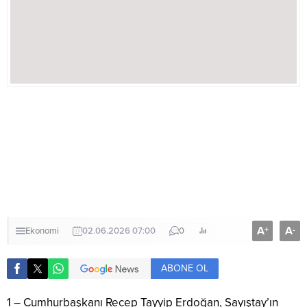
A
A
+
-
Ekonomi
02.06.2026 07:00
0
ABONE OL
1 – Cumhurbaşkanı Recep Tayyip Erdoğan, Sayıştay’ın