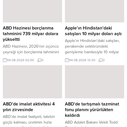
ABD Hazinesi borçlanma
Apple’ın Hindistan’daki
tahminini 739 milyar dolara
satışları 10 milyar doları aştı
yükseltti
Apple'ın Hindistan'daki satışları,
ABD Hazinesi, 2026'nın üçüncü
perakende sektöründeki
çeyreği için borçlanma tahminini
genişleme hamlesiyle 10 milyar
68 milyar dolar artırarak 739
doları aştı. Satışların önemli bir
04.08.2026 02:00
0
04.08.2026 13:30
0
milyar dolara yükseltti.
çoğunluğunu iPhone'lar
oluşturdu.
ABD’de imalat aktivitesi 4
ABD’de tartışmalı tazminat
yılın zirvesinde
fonu planını yürürlükten
kaldırdı
ABD'de imalat faaliyeti, talebin
güçlü kalması, üretimin hızla
ABD Adalet Bakanı Vekili Todd