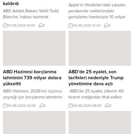
kaldırdı
Apple'ın Hindistan'daki satışları,
ABD Adalet Bakanı Vekili Todd
perakende sektöründeki
Blanche, haksız tazminat
genişleme hamlesiyle 10 milyar
sağlayabileceği gerekçesiyle
doları aştı. Satışların önemli bir
03.08.2026 10:00
0
04.08.2026 13:30
0
eleştirilen 1,8 milyar dolarlık
çoğunluğunu iPhone'lar
tartışmalı tazminat fonunun resmi
oluşturdu.
olarak iptal edildiğini duyurdu.
ABD Hazinesi borçlanma
ABD’de 25 eyalet, son
tahminini 739 milyar dolara
tarifeleri nedeniyle Trump
yükseltti
yönetimine dava açtı
ABD Hazinesi, 2026'nın üçüncü
ABD'de 25 eyalet, ülkenin 60
çeyreği için borçlanma tahminini
ticaret ortağından ithal edilen
68 milyar dolar artırarak 739
ürünlere gümrük vergisi getiren
04.08.2026 02:00
0
04.08.2026 08:00
0
milyar dolara yükseltti.
ABD Başkanı Donald Trump
yönetimine karşı dava açtı.