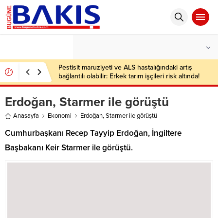
°C
İSTANBUL
AÇIK
Pestisit maruziyeti ve ALS hastalığındaki artış
bağlantılı olabilir: Erkek tarım işçileri risk altında!
Erdoğan, Starmer ile görüştü
Anasayfa
Ekonomi
Erdoğan, Starmer ile görüştü
Cumhurbaşkanı Recep Tayyip Erdoğan, İngiltere
Başbakanı Keir Starmer ile görüştü.