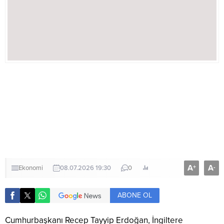
A
A
+
-
Ekonomi
08.07.2026 19:30
0
ABONE OL
Cumhurbaşkanı Recep Tayyip Erdoğan, İngiltere