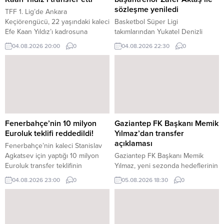
sözleşme yeniledi
TFF 1. Lig’de Ankara
Keçiörengücü, 22 yaşındaki kaleci
Basketbol Süper Ligi
Efe Kaan Yıldız’ı kadrosuna
takımlarından Yukatel Denizli
kattığını açıkladı.
Basket’te başantrenör Zafer
04.08.2026 20:00
0
04.08.2026 22:30
0
Aktaş ile sözleşme yeniledi.
Fenerbahçe’nin 10 milyon
Gaziantep FK Başkanı Memik
Euroluk teklifi reddedildi!
Yılmaz’dan transfer
açıklaması
Fenerbahçe’nin kaleci Stanislav
Agkatsev için yaptığı 10 milyon
Gaziantep FK Başkanı Memik
Euroluk transfer teklifinin
Yılmaz, yeni sezonda hedeflerinin
Krasnodar tarafından reddedildiği
kaliteli bir takım oluşturarak güzel
04.08.2026 23:00
0
05.08.2026 18:30
0
iddia edildi.
futbol izletmek olduğunu belirtti.
Transfer çalışmalarının da devam
ettiğini açıklayan Yılmaz,
hedeflerinde yerli kaleci ve forvet