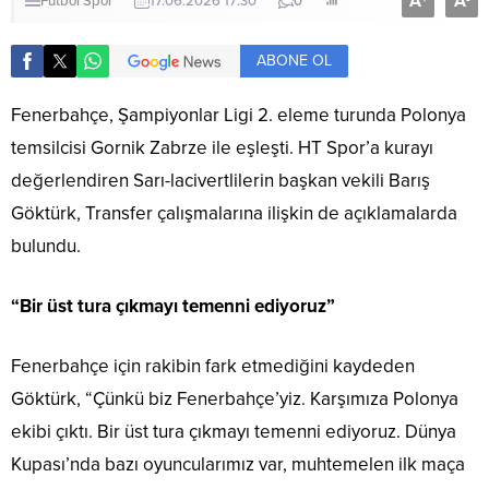
A
A
Futbol
Spor
17.06.2026 17:30
0
ABONE OL
Fenerbahçe, Şampiyonlar Ligi 2. eleme turunda Polonya
temsilcisi Gornik Zabrze ile eşleşti. HT Spor’a kurayı
değerlendiren Sarı-lacivertlilerin başkan vekili Barış
Göktürk, Transfer çalışmalarına ilişkin de açıklamalarda
bulundu.
“Bir üst tura çıkmayı temenni ediyoruz”
Fenerbahçe için rakibin fark etmediğini kaydeden
Göktürk, “Çünkü biz Fenerbahçe’yiz. Karşımıza Polonya
ekibi çıktı. Bir üst tura çıkmayı temenni ediyoruz. Dünya
Kupası’nda bazı oyuncularımız var, muhtemelen ilk maça