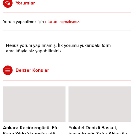
Yorumlar
Yorum yapabilmek için
oturum açmalısınız
.
Henüz yorum yapılmamış. İlk yorumu yukarıdaki form
aracılığıyla siz yapabilirsiniz.
Benzer Konular
Ankara Keçiörengücü, Efe
Yukatel Denizli Basket,
Kaan Yıldız’ı transfer etti
başantrenör Zafer Aktaş ile