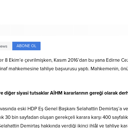
ABONE OL
özler 8 Ekim’e çevrilmişken, Kasım 2016’dan bu yana Edirne C
istinaf mahkemesine tahliye başvurusu yaptı. Mahkemenin, önü
diğer siyasi tutsaklar AİHM kararlarının gereği olarak derha
sında eski HDP Eş Genel Başkanı Selahattin Demirtaş’a verd
ık 30 bin sayfadan oluşan gerekçeli karara karşı 400 sayfalı
ahattin Demirtaş hakkında verdiği ikinci ihlâl ve tahliye karar