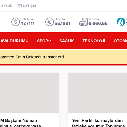
ÜYELİK
İLETİŞİM
DOLAR
EURO
ALTIN
47,7111
55,1881
6.660,55
HAVA DURUMU
SPOR
SAĞLIK
TEKNOLOJİ
OTOM
mmed Emin Bektaş’ı transfer etti
M Başkanı Numan
Yeni Partili kurmaylardan
ulmuş, çerçeve yasa
fezleke yorumu: Toplumda