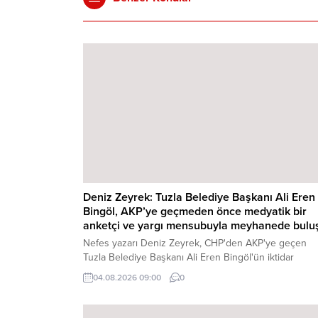
Deniz Zeyrek: Tuzla Belediye Başkanı Ali Eren
Bingöl, AKP’ye geçmeden önce medyatik bir
anketçi ve yargı mensubuyla meyhanede bulu
Nefes yazarı Deniz Zeyrek, CHP'den AKP'ye geçen
Tuzla Belediye Başkanı Ali Eren Bingöl'ün iktidar
partisine geçmeden önce anket şirketi sahibi Mehmet 
04.08.2026 09:00
0
Kulat ve adını vermediği bir Yargıtay 1. Ceza Dairesi ü
ile Ankara'da bir meyhanede ...