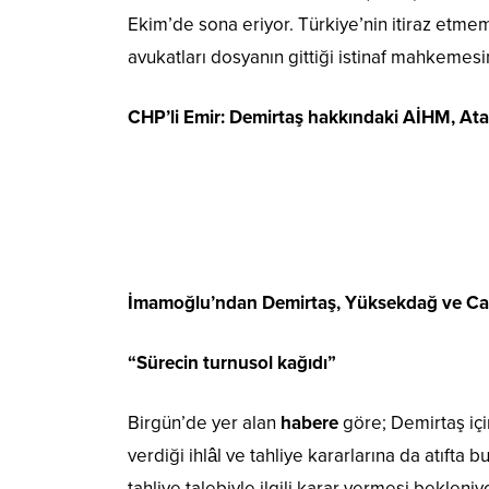
Ekim’de sona eriyor. Türkiye’nin itiraz etme
avukatları dosyanın gittiği istinaf mahkemesi
CHP’li Emir: Demirtaş hakkındaki AİHM, Atal
İmamoğlu’ndan Demirtaş, Yüksekdağ ve Can A
“Sürecin turnusol kağıdı”
Birgün’de yer alan
habere
göre; Demirtaş iç
verdiği ihlâl ve tahliye kararlarına da atıfta 
tahliye talebiyle ilgili karar vermesi bekleniy