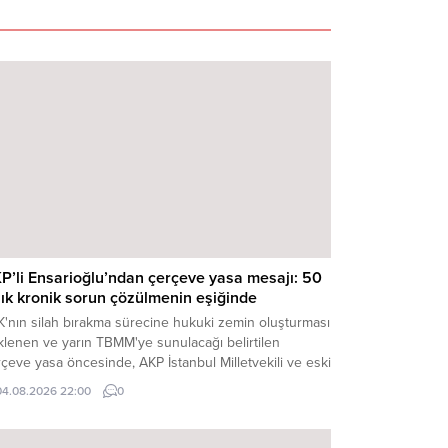
P’li Ensarioğlu’ndan çerçeve yasa mesajı: 50
llık kronik sorun çözülmenin eşiğinde
K'nın silah bırakma sürecine hukuki zemin oluşturması
klenen ve yarın TBMM'ye sunulacağı belirtilen
çeve yasa öncesinde, AKP İstanbul Milletvekili ve eski
let Bakanı Salim Ensarioğlu'ndan dikkat çeken bir
04.08.2026 22:00
0
erlendirme geldi. Ensarioğlu ...