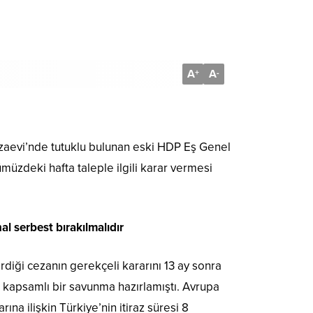
A
A
+
-
ezaevi’nde tutuklu bulunan eski HDP Eş Genel
müzdeki hafta taleple ilgili karar vermesi
l serbest bırakılmalıdır
iği cezanın gerekçeli kararını 13 ay sonra
k kapsamlı bir savunma hazırlamıştı. Avrupa
ına ilişkin Türkiye’nin itiraz süresi 8