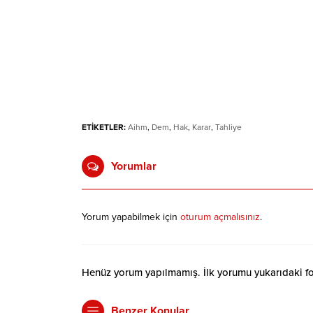
ETİKETLER:
Aihm
,
Dem
,
Hak
,
Karar
,
Tahliye
Yorumlar
Yorum yapabilmek için
oturum açmalısınız
.
Henüz yorum yapılmamış. İlk yorumu yukarıdaki form
Benzer Konular