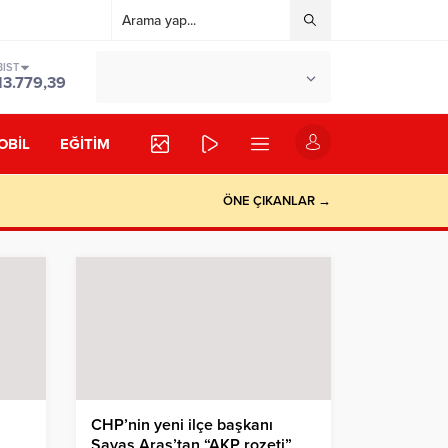
BIST
°C
İSTANBUL
13.779,39
PARÇALI BULUTLU
OBİL
EĞİTİM
ÖNE ÇIKANLAR →
CHP’nin yeni ilçe başkanı
Savaş Aras’tan “AKP rozeti”