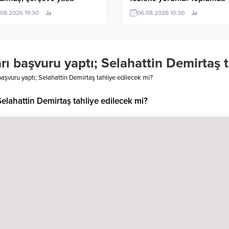
ifine imza attı
kaygı oluşturmak ve Özgür
.08.2026 19:30
06.08.2026 10:30
Özel’e geri adım attırmak
istiyorlar
rı başvuru yaptı; Selahattin Demirtaş 
başvuru yaptı; Selahattin Demirtaş tahliye edilecek mi?
Selahattin Demirtaş tahliye edilecek mi?