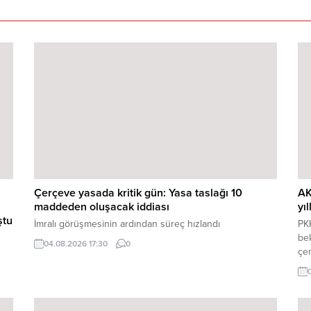
Çerçeve yasada kritik gün: Yasa taslağı 10
AK
maddeden oluşacak iddiası
yı
ştu
İmralı görüşmesinin ardından süreç hızlandı
PK
be
04.08.2026 17:30
0
çer
Ali
Dev
yesi
değ