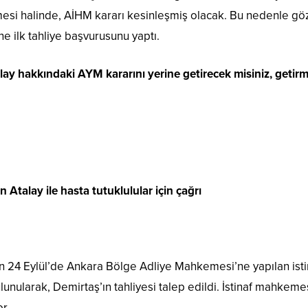
mesi halinde, AİHM kararı kesinleşmiş olacak. Bu nedenle göz
ne ilk tahliye başvurusunu yaptı.
ay hakkındaki AYM kararını yerine getirecek misiniz, getir
talay ile hasta tutuklulular için çağrı
in 24 Eylül’de Ankara Bölge Adliye Mahkemesi’ne yapılan ist
bulunularak, Demirtaş’ın tahliyesi talep edildi. İstinaf mahkeme
or.