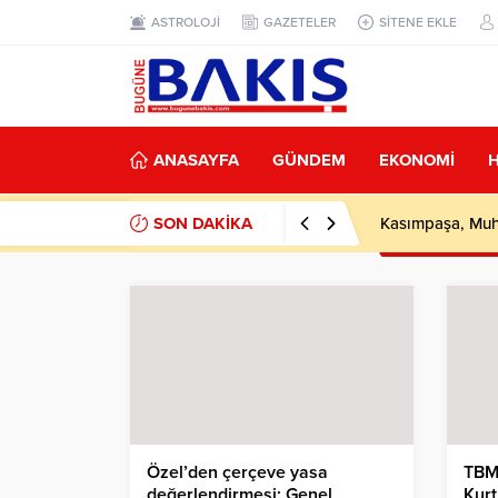
ASTROLOJİ
GAZETELER
SİTENE EKLE
ANASAYFA
GÜNDEM
EKONOMİ
SON DAKİKA
Kasımpaşa, Muha
Özel’den çerçeve yasa
TBM
değerlendirmesi: Genel
Kurt