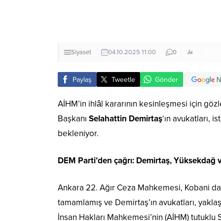
Siyaset
04.10.2025 11:00
0
Paylaş
Tweetle
Gönder
AİHM’in ihlâl kararının kesinleşmesi için g
Başkanı
Selahattin Demirtaş
‘ın avukatları, 
bekleniyor.
DEM Parti’den çağrı: Demirtaş, Yüksekdağ ve 
Ankara 22. Ağır Ceza Mahkemesi, Kobani dava
tamamlamış ve Demirtaş’ın avukatları, yaklaş
İnsan Hakları Mahkemesi’nin (AİHM) tutuklu Sel