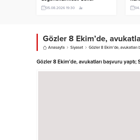
yaklaşımımızda değişiklik yok
tekl
05.08.2026 19:30
04
ancak teklif metnini sır gibi
sakladılar; usul ve üslup yanlış!
Gözler 8 Ekim’de, avukatla
Anasayfa
Siyaset
Gözler 8 Ekim’de, avukatları 
Gözler 8 Ekim’de, avukatları başvuru yaptı; 