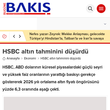
°C
İSTANBUL
PARÇALI BULUTLU
Nefes yazarı Zeyrek: Mekke Anlaşması, gelecekte
Türkiye’yi Hindistan’la, Taliban’la ve İran’la savaşa
sokabilecek kapasitede
HSBC altın tahminini düşürdü
Anasayfa
Ekonomi
HSBC altın tahminini düşürdü
HSBC, ABD dolarının küresel piyasalardaki güçlü seyri
ve yüksek faiz oranlarının yarattığı baskıyı gerekçe
göstererek 2026 yılı ortalama altın fiyatı öngörüsünü
yüzde 6,3 oranında aşağı çekti.