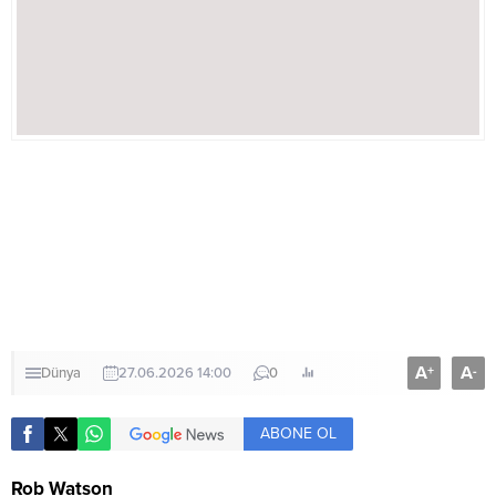
A
A
+
-
Dünya
27.06.2026 14:00
0
ABONE OL
Rob Watson