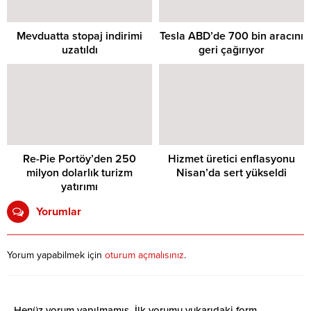
Mevduatta stopaj indirimi
Tesla ABD’de 700 bin aracını
uzatıldı
geri çağırıyor
Re-Pie Portöy’den 250
Hizmet üretici enflasyonu
milyon dolarlık turizm
Nisan’da sert yükseldi
yatırımı
Yorumlar
Yorum yapabilmek için
oturum açmalısınız
.
Henüz yorum yapılmamış. İlk yorumu yukarıdaki form