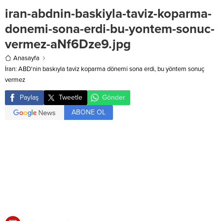
iran-abdnin-baskiyla-taviz-koparma-
donemi-sona-erdi-bu-yontem-sonuc-
vermez-aNf6Dze9.jpg
Anasayfa
İran: ABD'nin baskıyla taviz koparma dönemi sona erdi, bu yöntem sonuç
vermez
Paylaş
Tweetle
Gönder
ABONE OL