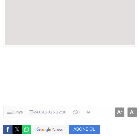
A
A
+
-
Dünya
24.09.2025 22:30
0
ABONE OL