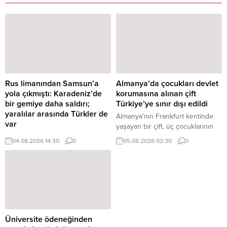
Rus limanından Samsun’a
Almanya’da çocukları devlet
yola çıkmıştı: Karadeniz’de
korumasına alınan çift
bir gemiye daha saldırı;
Türkiye’ye sınır dışı edildi
yaralılar arasında Türkler de
Almanya'nın Frankfurt kentinde
var
yaşayan bir çift, üç çocuklarının
Rusya'nın Novorossiysk
Frankfurt Gençlik Dairesi
04.08.2026 14:30
0
05.08.2026 02:30
0
Limanı'ndan Samsun'a seyir
(Jugendamt) tarafından koruma
halinde olan bir Ro-Ro gemisine
altına alınmasının ardından
dün drone saldırısı düzenlendi.
Türkiye'ye sınır dışı edildi. Üçü de
Aralarında Türk vatandaşlarının da
reşit olmayan çocuklar halen
olduğu gemi personelinden
Frankfurt Gençlik Dairesi'nin ...
yaralananlar bulunuyor. Yaralılar
Rusya'ya ait deniz araçları
tarafından ...
Üniversite ödeneğinden