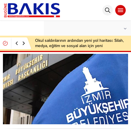
°C
İSTANBUL
HAFIF YAĞMURLU
Okul saldırılarının ardından yeni yol haritası: Silah,
medya, eğitim ve sosyal alan için yeni
düzenlemeler