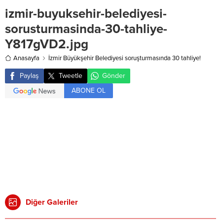
izmir-buyuksehir-belediyesi-
sorusturmasinda-30-tahliye-
Y817gVD2.jpg
Anasayfa
İzmir Büyükşehir Belediyesi soruşturmasında 30 tahliye!
Paylaş
Tweetle
Gönder
ABONE OL
Diğer Galeriler