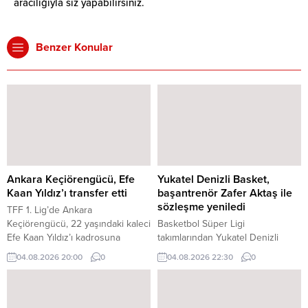
aracılığıyla siz yapabilirsiniz.
Benzer Konular
Ankara Keçiörengücü, Efe
Yukatel Denizli Basket,
Kaan Yıldız’ı transfer etti
başantrenör Zafer Aktaş ile
sözleşme yeniledi
TFF 1. Lig’de Ankara
Keçiörengücü, 22 yaşındaki kaleci
Basketbol Süper Ligi
Efe Kaan Yıldız’ı kadrosuna
takımlarından Yukatel Denizli
kattığını açıkladı.
Basket’te başantrenör Zafer
04.08.2026 20:00
0
04.08.2026 22:30
0
Aktaş ile sözleşme yeniledi.