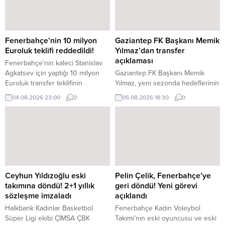
Fenerbahçe’nin 10 milyon
Gaziantep FK Başkanı Memik
Euroluk teklifi reddedildi!
Yılmaz’dan transfer
açıklaması
Fenerbahçe’nin kaleci Stanislav
Agkatsev için yaptığı 10 milyon
Gaziantep FK Başkanı Memik
Euroluk transfer teklifinin
Yılmaz, yeni sezonda hedeflerinin
Krasnodar tarafından reddedildiği
kaliteli bir takım oluşturarak güzel
04.08.2026 23:00
0
05.08.2026 18:30
0
iddia edildi.
futbol izletmek olduğunu belirtti.
Transfer çalışmalarının da devam
ettiğini açıklayan Yılmaz,
hedeflerinde yerli kaleci ve forvet
olduğunu söyledi.
Ceyhun Yıldızoğlu eski
Pelin Çelik, Fenerbahçe’ye
takımına döndü! 2+1 yıllık
geri döndü! Yeni görevi
sözleşme imzaladı
açıklandı
Halkbank Kadınlar Basketbol
Fenerbahçe Kadın Voleybol
Süper Ligi ekibi ÇİMSA ÇBK
Takımı’nın eski oyuncusu ve eski