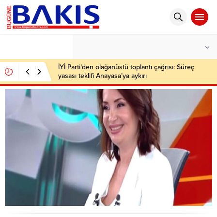
°C
İSTANBUL
AÇIK
İYİ Parti’den olağanüstü toplantı çağrısı: Süreç
yasası teklifi Anayasa’ya aykırı