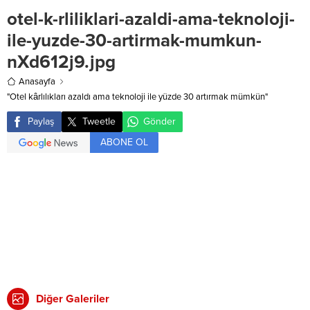
otel-k-rliliklari-azaldi-ama-teknoloji-
ile-yuzde-30-artirmak-mumkun-
nXd612j9.jpg
Anasayfa
"Otel kârlılıkları azaldı ama teknoloji ile yüzde 30 artırmak mümkün"
Paylaş
Tweetle
Gönder
ABONE OL
Diğer Galeriler