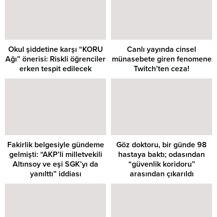
Okul şiddetine karşı “KORU
Canlı yayında cinsel
Ağı” önerisi: Riskli öğrenciler
münasebete giren fenomene
erken tespit edilecek
Twitch’ten ceza!
Fakirlik belgesiyle gündeme
Göz doktoru, bir günde 98
gelmişti: “AKP’li milletvekili
hastaya baktı; odasından
Altınsoy ve eşi SGK’yı da
“güvenlik koridoru”
yanılttı” iddiası
arasından çıkarıldı