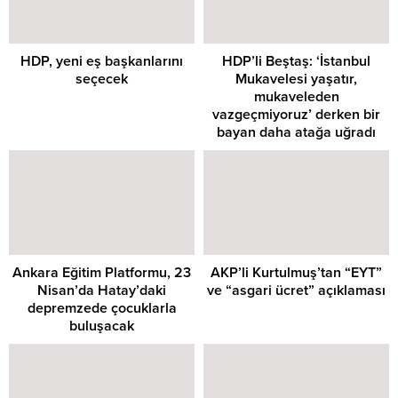
HDP, yeni eş başkanlarını
HDP’li Beştaş: ‘İstanbul
seçecek
Mukavelesi yaşatır,
mukaveleden
vazgeçmiyoruz’ derken bir
bayan daha atağa uğradı
Ankara Eğitim Platformu, 23
AKP’li Kurtulmuş’tan “EYT”
Nisan’da Hatay’daki
ve “asgari ücret” açıklaması
depremzede çocuklarla
buluşacak