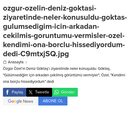
ozgur-ozelin-deniz-goktasi-
ziyaretinde-neler-konusuldu-goktas-
gulumsedigim-icin-arkadan-
cekilmis-goruntumu-vermisler-ozel-
kendimi-ona-borclu-hissediyordum-
dedi-C9mtxjSQ.jpg
Anasayfa
Özgür Özel'in Deniz Göktaş'ı ziyaretinde neler konuşuldu: Göktaş,
"Gülümsediğim için arkadan çekilmiş görüntümü vermişler"; Özel, "Kendimi
ona borçlu hissediyordum" dedi
Paylaş
Tweetle
Gönder
ABONE OL