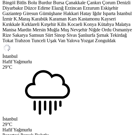
Bingöl
Bitlis
Bolu
Burdur
Bursa
Çanakkale
Çankırı
Çorum
Denizli
Diyarbakır
Düzce
Edirne
Elazığ
Erzincan
Erzurum
Eskişehir
Gaziantep
Giresun
Gümüşhane
Hakkari
Hatay
Iğdır
Isparta
İstanbul
İzmir
K.Maraş
Karabük
Karaman
Kars
Kastamonu
Kayseri
Kırıkkale
Kırklareli
Kırşehir
Kilis
Kocaeli
Konya
Kütahya
Malatya
Manisa
Mardin
Mersin
Muğla
Muş
Nevşehir
Niğde
Ordu
Osmaniye
Rize
Sakarya
Samsun
Siirt
Sinop
Sivas
Şanlıurfa
Şırnak
Tekirdağ
Tokat
Trabzon
Tunceli
Uşak
Van
Yalova
Yozgat
Zonguldak
İstanbul
Hafif Yağmurlu
29
°C
İstanbul
29
°C
Hafif Yağmurlu