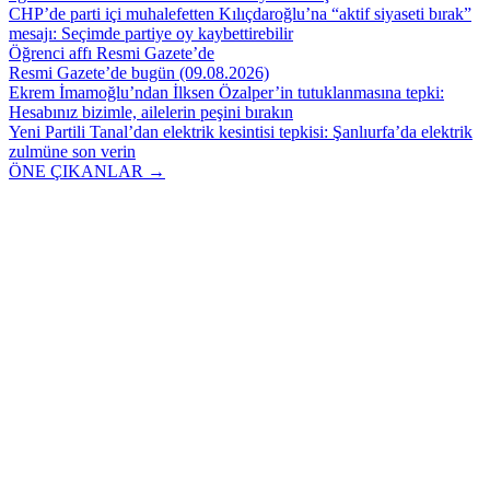
CHP’de parti içi muhalefetten Kılıçdaroğlu’na “aktif siyaseti bırak”
mesajı: Seçimde partiye oy kaybettirebilir
Öğrenci affı Resmi Gazete’de
Resmi Gazete’de bugün (09.08.2026)
Ekrem İmamoğlu’ndan İlksen Özalper’in tutuklanmasına tepki:
Hesabınız bizimle, ailelerin peşini bırakın
Yeni Partili Tanal’dan elektrik kesintisi tepkisi: Şanlıurfa’da elektrik
zulmüne son verin
ÖNE ÇIKANLAR →