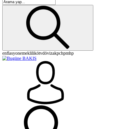
enflasyon
emeklilik
ötv
döviz
akp
chp
mhp