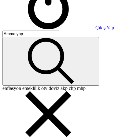
Çıkış Yap
enflasyon
emeklilik
ötv
döviz
akp
chp
mhp