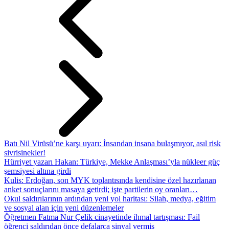
Batı Nil Virüsü’ne karşı uyarı: İnsandan insana bulaşmıyor, asıl risk
sivrisinekler!
Hürriyet yazarı Hakan: Türkiye, Mekke Anlaşması’yla nükleer güç
şemsiyesi altına girdi
Kulis: Erdoğan, son MYK toplantısında kendisine özel hazırlanan
anket sonuçlarını masaya getirdi; işte partilerin oy oranları…
Okul saldırılarının ardından yeni yol haritası: Silah, medya, eğitim
ve sosyal alan için yeni düzenlemeler
Öğretmen Fatma Nur Çelik cinayetinde ihmal tartışması: Fail
öğrenci saldırıdan önce defalarca sinyal vermiş