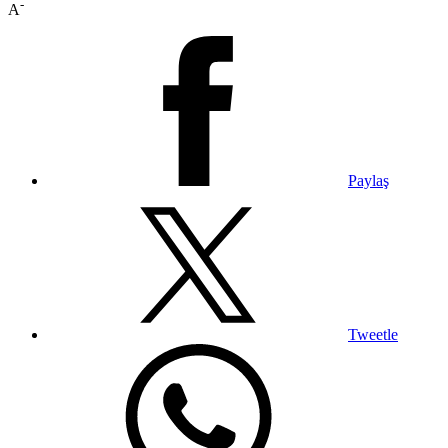
-
A
Paylaş
Tweetle