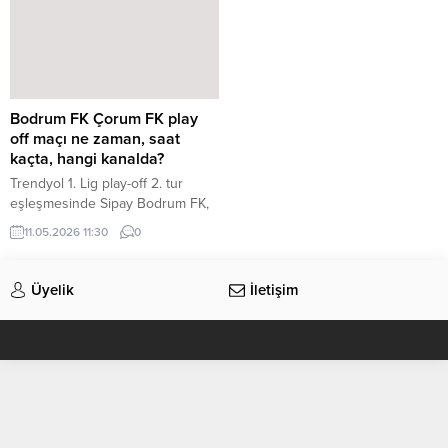
Bodrum FK Çorum FK play
off maçı ne zaman, saat
kaçta, hangi kanalda?
Trendyol 1. Lig play-off 2. tur
eşleşmesinde Sipay Bodrum FK,
11 Mayıs Pazartesi günü Arca
11.05.2026 11:30
0
Çorum FK’yi konuk edecek. Maç
ne zaman ve hangi kanalda?
Üyelik
İletişim