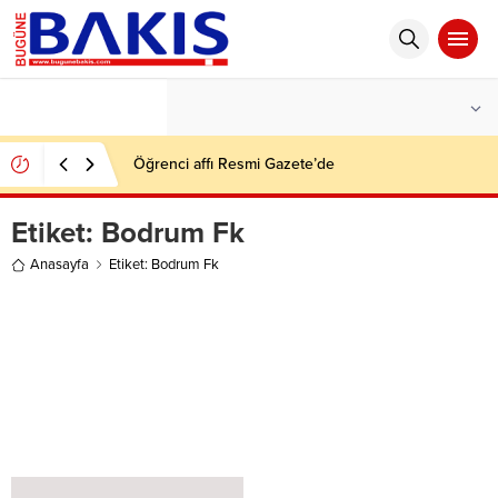
°C
İSTANBUL
AZ BULUTLU
Öğrenci affı Resmi Gazete’de
Etiket:
Bodrum Fk
Anasayfa
Etiket: Bodrum Fk