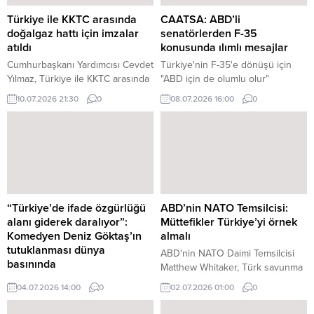
Türkiye ile KKTC arasında
CAATSA: ABD’li
doğalgaz hattı için imzalar
senatörlerden F-35
atıldı
konusunda ılımlı mesajlar
Cumhurbaşkanı Yardımcısı Cevdet
Türkiye'nin F-35'e dönüşü için
Yılmaz, Türkiye ile KKTC arasında
"ABD için de olumlu olur"
imzalanan mutabakat kapsamında
10.07.2026 21:30
0
08.07.2026 16:00
0
iki ülkeyi deniz altından birbirine
bağlayacak doğalgaz boru hattı
için çalışmaların başlatıldığını
açıkladı.
“Türkiye’de ifade özgürlüğü
ABD’nin NATO Temsilcisi:
alanı giderek daralıyor”:
Müttefikler Türkiye’yi örnek
Komedyen Deniz Göktaş’ın
almalı
tutuklanması dünya
ABD'nin NATO Daimi Temsilcisi
basınında
Matthew Whitaker, Türk savunma
Stand-up gösterisi ülke
sanayisinin üretim kapasitesiyle
04.07.2026 14:00
0
02.07.2026 01:00
0
gündemine oturan ve hakkında
diğer müttefik ülkelere örnek
'dini değerleri aşağılama' ile
olması gerektiğini söyledi.