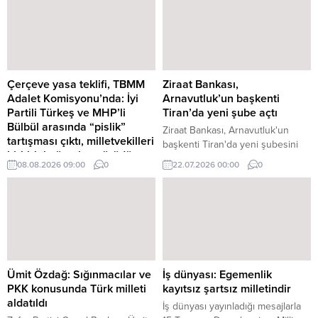
Çerçeve yasa teklifi, TBMM
Ziraat Bankası,
Adalet Komisyonu’nda: İyi
Arnavutluk’un başkenti
Partili Türkeş ve MHP’li
Tiran’da yeni şube açtı
Bülbül arasında “pislik”
Ziraat Bankası, Arnavutluk'un
tartışması çıktı, milletvekilleri
başkenti Tiran'da yeni şubesini
birbirinin üzerine yürüdü
hizmete açarken, Başbakan Edi
08.08.2026 09:00
0
22.07.2026 00:00
0
TBMM Adalet Komisyonu’nda
Rama bankanın ülke piyasalarına
"çerçeve yasa" teklifi
değer katacağını ve rekabeti
görüşmelerinde İyi Parti Adana
artıracağını söyledi.
Milletvekili Ayyüce Türkeş Taş’ın
MHP Genel Başkanı Devlet
Bahçeli'nin yaptıklarını "pislik"
olarak nitelendirerek sözleri
üzerine MHP Sakarya Milletvekili
Ümit Özdağ: Sığınmacılar ve
İş dünyası: Egemenlik
Muhammed ...
PKK konusunda Türk milleti
kayıtsız şartsız milletindir
aldatıldı
İş dünyası yayınladığı mesajlarla