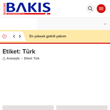
°C
İSTANBUL
AZ BULUTLU
En yüksek getirili yatırım
Etiket:
Türk
Anasayfa
Etiket: Türk