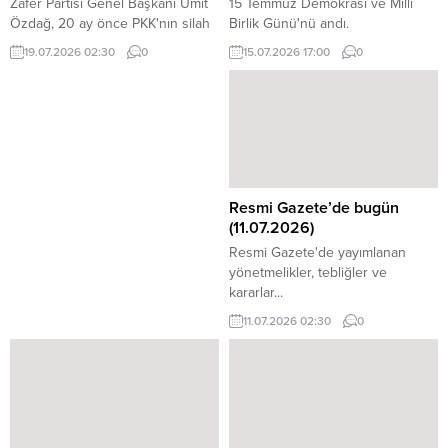
Zafer Partisi Genel Başkanı Ümit
15 Temmuz Demokrasi ve Milli
Özdağ, 20 ay önce PKK'nın silah
Birlik Günü'nü andı.
bırakacağı, kendini feshedeceği
19.07.2026 02:30
0
15.07.2026 17:00
0
sözü verildiğini belirterek,
"Aradan geçen 20 ayın sonunda
TBMM’ ye PKK'ya affı düzenleyen
yasa tasarısı gelirken PKK
kendisini feshetmedi, silah ...
Resmi Gazete’de bugün
(11.07.2026)
Resmi Gazete'de yayımlanan
yönetmelikler, tebliğler ve
kararlar...
11.07.2026 02:30
0