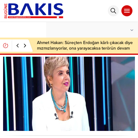
°C
İSTANBUL
PARÇALI BULUTLU
Ahmet Hakan: Süreçten Erdoğan kârlı çıkacak diye
mızmızlanıyorlar, ona yarayacaksa terörün devam
etmesini ister bunlar