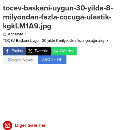
tocev-baskani-uygun-30-yilda-8-
milyondan-fazla-cocuga-ulastik-
kgkLM1A9.jpg
Anasayfa
TOÇEV Başkanı Uygun: 30 yılda 8 milyondan fazla çocuğa ulaştık
Paylaş
Tweetle
Gönder
ABONE OL
Diğer Galeriler