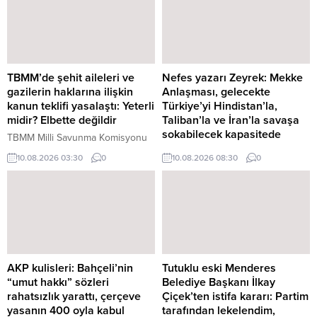
Kaldırılmasına Dair Yönetmelik––
oy kullanan üyeler ise
Selçuk Üniversitesi Osmanlı Tarihi
düzenlemenin eşler arasında
ve Medeniyeti ...
cinsiyete dayalı farklı ...
TBMM’de şehit aileleri ve
Nefes yazarı Zeyrek: Mekke
gazilerin haklarına ilişkin
Anlaşması, gelecekte
kanun teklifi yasalaştı: Yeterli
Türkiye’yi Hindistan’la,
midir? Elbette değildir
Taliban’la ve İran’la savaşa
sokabilecek kapasitede
TBMM Milli Savunma Komisyonu
Başkanı Hulusi Akar, şehit ve gazi
Nefes yazarı Deniz Zeyrek,
10.08.2026 03:30
0
10.08.2026 08:30
0
haklarına ilişkin kanun teklifinin
Türkiye, Suudi Arabistan ve
Meclis Genel Kurulu'nda
Pakistan arasında imzalanan
kabulünün ardından, "Şehitler,
Mekke Ortak Savunma
şehit aileleri ve gazilerimiz
Anlaşması'yla ilgili, "Mekke
hepimizin başının tacı" dedi. İyi
Anlaşması 'kolektif savunma'
Parti Grup Başkanvekili Turhan ...
maddesi nedeniyle gelecekte
Türkiye’yi Hindistan’la, Taliban’la,
İran’la savaşa ...
AKP kulisleri: Bahçeli’nin
Tutuklu eski Menderes
“umut hakkı” sözleri
Belediye Başkanı İlkay
rahatsızlık yarattı, çerçeve
Çiçek’ten istifa kararı: Partim
yasanın 400 oyla kabul
tarafından lekelendim,