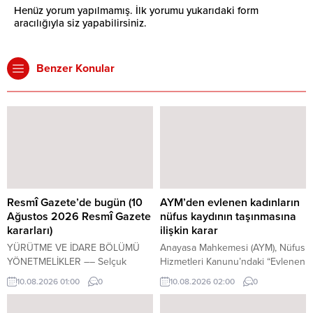
Henüz yorum yapılmamış. İlk yorumu yukarıdaki form
aracılığıyla siz yapabilirsiniz.
Benzer Konular
Resmî Gazete’de bugün (10
AYM’den evlenen kadınların
Ağustos 2026 Resmî Gazete
nüfus kaydının taşınmasına
kararları)
ilişkin karar
YÜRÜTME VE İDARE BÖLÜMÜ
Anayasa Mahkemesi (AYM), Nüfus
YÖNETMELİKLER –– Selçuk
Hizmetleri Kanunu’ndaki “Evlenen
Üniversitesi Nükleer Malzemeler
kadının kaydı kocasının hanesine
10.08.2026 01:00
0
10.08.2026 02:00
0
Uygulama ve Araştırma Merkezi
taşınır” hükmünün Anayasa’ya
Yönetmeliğinin Yürürlükten
aykırı olmadığına hükmetti. Karşı