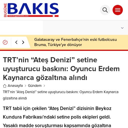
°C
İSTANBUL
PARÇALI BULUTLU
Galatasaray ve Fenerbahçe’nin eski futbolcusu
Bruma, Türkiye’ye dönüyor
TRT’nin “Ateş Denizi” setine
uyuşturucu baskını: Oyuncu Erdem
Kaynarca gözaltına alındı
Anasayfa
Gündem
TRT’nin “Ateş Denizi” setine uyuşturucu baskını: Oyuncu Erdem Kaynarca
gözaltına alındı
TRT tabii için çekilen “Ateş Denizi” dizisinin Beykoz
Kundura Fabrikası’ndaki setine polis ekipleri geldi.
Yasaklı madde soruşturması kapsamında gözaltına