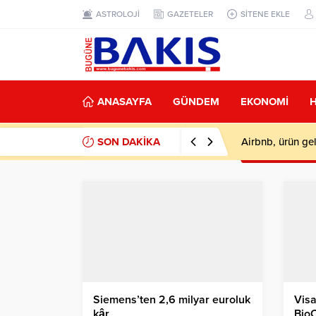
ASTROLOJİ
GAZETELER
SİTENE EKLE
ANASAYFA
GÜNDEM
EKONOMİ
SON DAKİKA
Airbnb, ürün gel
Siemens’ten 2,6 milyar euroluk
Visa
kâr
BioC