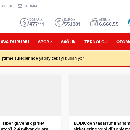
ÜYELİK
İLETİŞİM
DOLAR
EURO
ALTIN
47,7111
55,1881
6.660,55
HAVA DURUMU
SPOR
SAĞLIK
TEKNOLOJİ
OTOM
iştirme süreçlerinde yapay zekayı kullanıyor
, siber güvenlik şirketi
BDDK’den tasarruf finans
atch’i 2,4 milyar dolara
şirketlerine yeni düzenlem