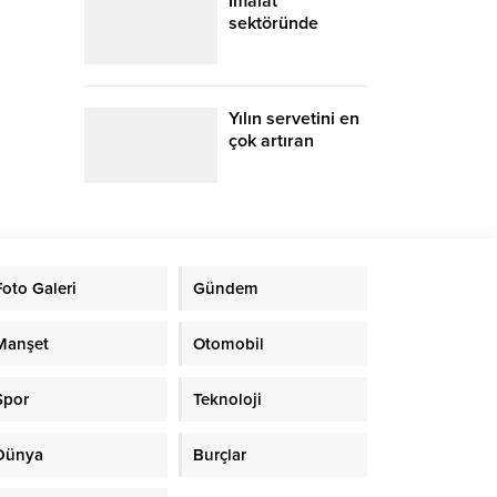
İmalat
sektöründe
yavaşlama 28.
ayda da sürdü
Yılın servetini en
çok artıran
milyarderleri
Foto Galeri
Gündem
Manşet
Otomobil
Spor
Teknoloji
Dünya
Burçlar