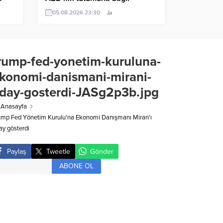
05.08.2026 23:30
rump-fed-yonetim-kuruluna-
konomi-danismani-mirani-
day-gosterdi-JASg2p3b.jpg
Anasayfa
ump Fed Yönetim Kurulu'na Ekonomi Danışmanı Miran'ı
ay gösterdi
Paylaş
Tweetle
Gönder
ABONE OL