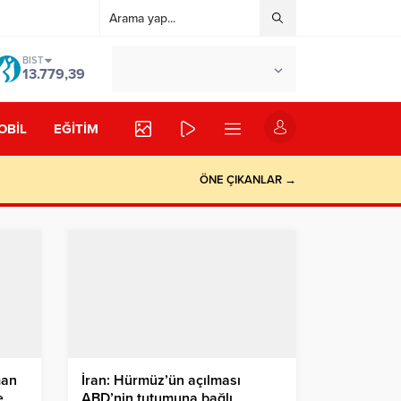
BIST
°C
İSTANBUL
13.779,39
AZ BULUTLU
OBİL
EĞİTİM
ÖNE ÇIKANLAR →
man
İran: Hürmüz’ün açılması
e
ABD’nin tutumuna bağlı