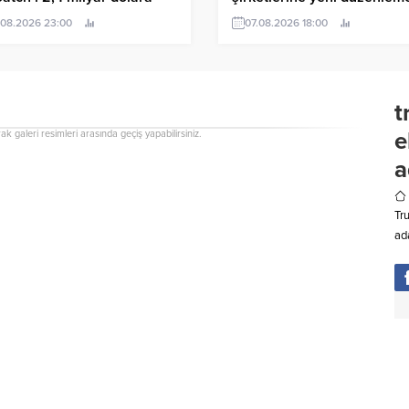
n alıyor
.08.2026 23:00
07.08.2026 18:00
t
e
rak galeri resimleri arasında geçiş yapabilirsiniz.
a
Tr
ad