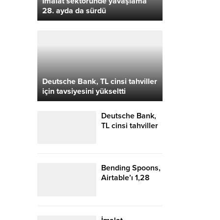
İmalat sektöründe yavaşlama
28. ayda da sürdü
Deutsche Bank, TL cinsi tahviller
için tavsiyesini yükseltti
Deutsche Bank,
TL cinsi tahviller
için tavsiyesini
yükseltti
Bending Spoons,
Airtable’ı 1,28
milyar dolara
satın alıyor