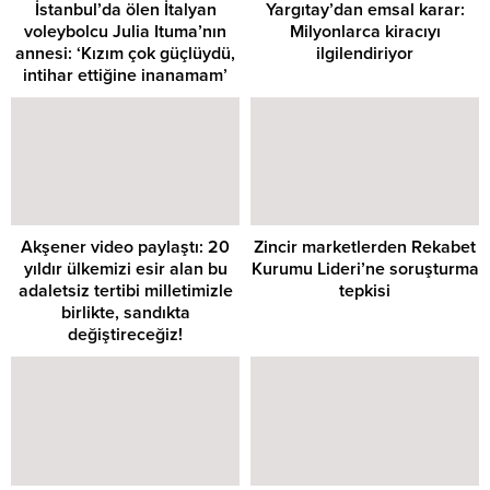
İstanbul’da ölen İtalyan
Yargıtay’dan emsal karar:
voleybolcu Julia Ituma’nın
Milyonlarca kiracıyı
annesi: ‘Kızım çok güçlüydü,
ilgilendiriyor
intihar ettiğine inanamam’
Akşener video paylaştı: 20
Zincir marketlerden Rekabet
yıldır ülkemizi esir alan bu
Kurumu Lideri’ne soruşturma
adaletsiz tertibi milletimizle
tepkisi
birlikte, sandıkta
değiştireceğiz!