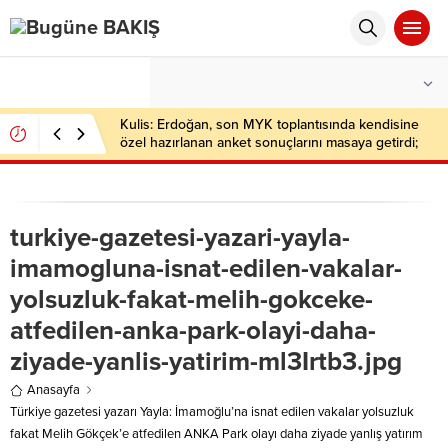
°C
İSTANBUL
HAFIF YAĞMURLU
Kulis: Erdoğan, son MYK toplantısında kendisine
özel hazırlanan anket sonuçlarını masaya getirdi;
işte partilerin oy oranları…
turkiye-gazetesi-yazari-yayla-
imamogluna-isnat-edilen-vakalar-
yolsuzluk-fakat-melih-gokceke-
atfedilen-anka-park-olayi-daha-
ziyade-yanlis-yatirim-ml3Irtb3.jpg
Anasayfa
Türkiye gazetesi yazarı Yayla: İmamoğlu’na isnat edilen vakalar yolsuzluk
fakat Melih Gökçek’e atfedilen ANKA Park olayı daha ziyade yanlış yatırım