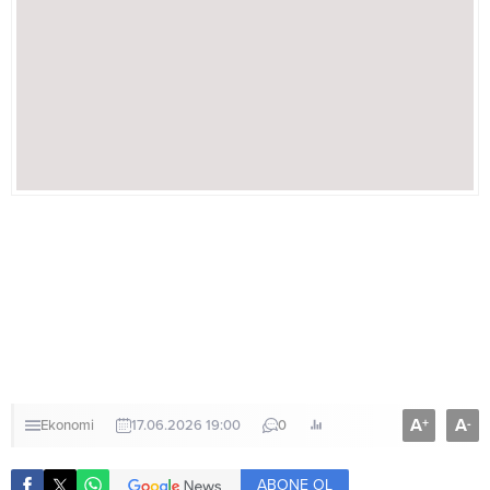
A
A
+
-
Ekonomi
17.06.2026 19:00
0
ABONE OL