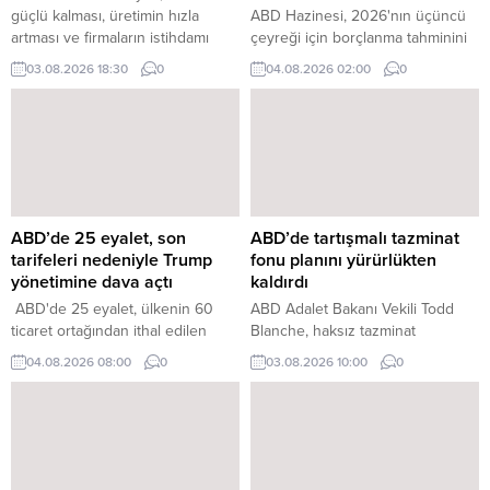
güçlü kalması, üretimin hızla
ABD Hazinesi, 2026'nın üçüncü
artması ve firmaların istihdamı
çeyreği için borçlanma tahminini
artırmasıyla birlikte Temmuz
68 milyar dolar artırarak 739
03.08.2026 18:30
0
04.08.2026 02:00
0
ayında son dört yılı aşkın sürenin
milyar dolara yükseltti.
yüksek seviyesine çıktı.
ABD’de 25 eyalet, son
ABD’de tartışmalı tazminat
tarifeleri nedeniyle Trump
fonu planını yürürlükten
yönetimine dava açtı
kaldırdı
ABD'de 25 eyalet, ülkenin 60
ABD Adalet Bakanı Vekili Todd
ticaret ortağından ithal edilen
Blanche, haksız tazminat
ürünlere gümrük vergisi getiren
sağlayabileceği gerekçesiyle
04.08.2026 08:00
0
03.08.2026 10:00
0
ABD Başkanı Donald Trump
eleştirilen 1,8 milyar dolarlık
yönetimine karşı dava açtı.
tartışmalı tazminat fonunun resmi
olarak iptal edildiğini duyurdu.