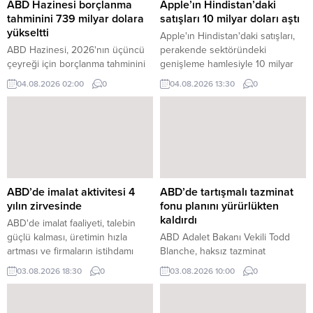
ABD Hazinesi borçlanma
Apple’ın Hindistan’daki
tahminini 739 milyar dolara
satışları 10 milyar doları aştı
yükseltti
Apple'ın Hindistan'daki satışları,
ABD Hazinesi, 2026'nın üçüncü
perakende sektöründeki
çeyreği için borçlanma tahminini
genişleme hamlesiyle 10 milyar
68 milyar dolar artırarak 739
doları aştı. Satışların önemli bir
04.08.2026 02:00
0
04.08.2026 13:30
0
milyar dolara yükseltti.
çoğunluğunu iPhone'lar
oluşturdu.
ABD’de imalat aktivitesi 4
ABD’de tartışmalı tazminat
yılın zirvesinde
fonu planını yürürlükten
kaldırdı
ABD'de imalat faaliyeti, talebin
güçlü kalması, üretimin hızla
ABD Adalet Bakanı Vekili Todd
artması ve firmaların istihdamı
Blanche, haksız tazminat
artırmasıyla birlikte Temmuz
sağlayabileceği gerekçesiyle
03.08.2026 18:30
0
03.08.2026 10:00
0
ayında son dört yılı aşkın sürenin
eleştirilen 1,8 milyar dolarlık
yüksek seviyesine çıktı.
tartışmalı tazminat fonunun resmi
olarak iptal edildiğini duyurdu.