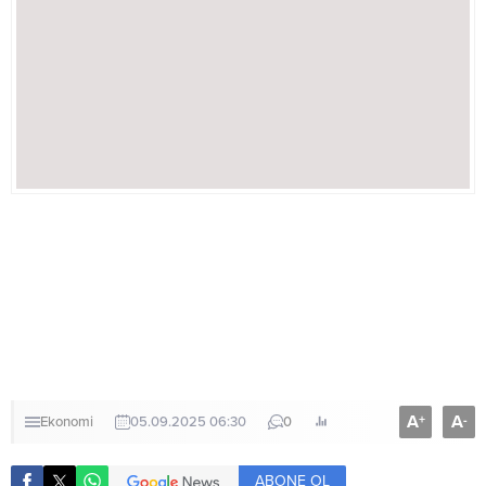
A
A
+
-
Ekonomi
05.09.2025 06:30
0
ABONE OL