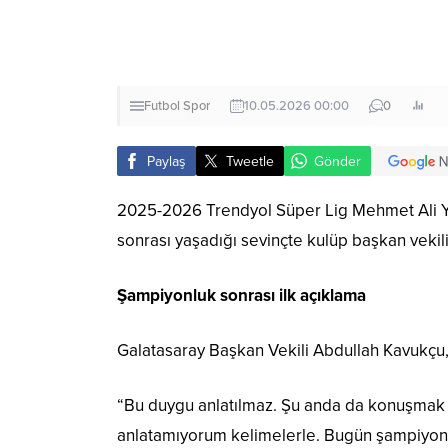
Futbol
Spor
10.05.2026 00:00
0
Paylaş
Tweetle
Gönder
2025-2026 Trendyol Süper Lig Mehmet Ali Yı
sonrası yaşadığı sevinçte kulüp başkan veki
Şampiyonluk sonrası ilk açıklama
Galatasaray Başkan Vekili Abdullah Kavukçu, 
“Bu duygu anlatılmaz. Şu anda da konuşmak i
anlatamıyorum kelimelerle. Bugün şampiyon