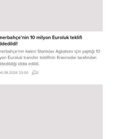
nerbahçe’nin 10 milyon Euroluk teklifi
ddedildi!
erbahçe’nin kaleci Stanislav Agkatsev için yaptığı 10
yon Euroluk transfer teklifinin Krasnodar tarafından
dedildiği iddia edildi.
04.08.2026 23:00
0