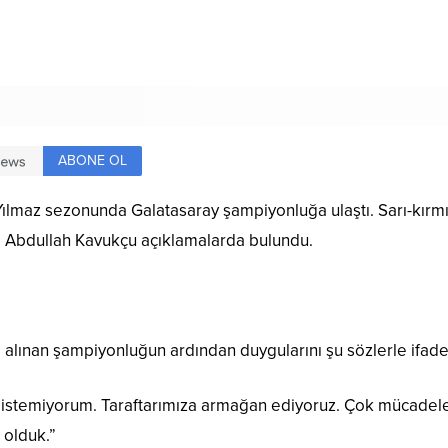
ABONE OL
lmaz sezonunda Galatasaray şampiyonluğa ulaştı. Sarı-kırmı
li Abdullah Kavukçu açıklamalarda bulundu.
alınan şampiyonluğun ardından duygularını şu sözlerle ifade 
stemiyorum. Taraftarımıza armağan ediyoruz. Çok mücadele et
 olduk.”