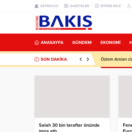
ASTROLOJİ
GAZETELER
SİTENE EKLE
ANASAYFA
GÜNDEM
EKONOMİ
SON DAKİKA
Özlem Arslan ci
Salah 30 bin taraftar önünde
Fene
imza attı
Euro