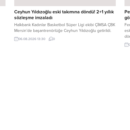
Ceyhun Yıldızoğlu eski takımına döndü! 2+1 yıllık
Pe
sözleşme imzaladı
gö
Halkbank Kadınlar Basketbol Süper Ligi ekibi ÇİMSA ÇBK
Fe
Mersin’de başantrenörlüğe Ceyhun Yıldızoğlu getirildi.
esk
dön
06.08.2026 13:30
0
eci
old