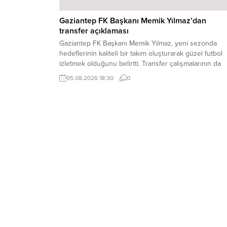
Gaziantep FK Başkanı Memik Yılmaz’dan
transfer açıklaması
Gaziantep FK Başkanı Memik Yılmaz, yeni sezonda
hedeflerinin kaliteli bir takım oluşturarak güzel futbol
izletmek olduğunu belirtti. Transfer çalışmalarının da
devam ettiğini açıklayan Yılmaz, hedeflerinde yerli kal
05.08.2026 18:30
0
ve forvet olduğunu söyledi.