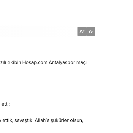
A
A
+
-
zılı ekibin Hesap.com Antalyaspor maçı
etti:
tik, savaştık. Allah’a şükürler olsun,