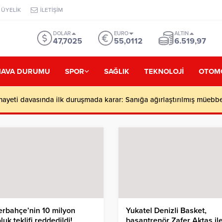
ÜYELİK
İLETİŞİM
DOLAR
EURO
ALTIN
47,7025
55,0112
6.519,97
HAVA DURUMU
SPOR
SAĞLIK
TEKNOLOJİ
OTOM
nayeti davasında ilk duruşmada karar: Sanığa ağırlaştırılmış müebb
rbahçe’nin 10 milyon
Yukatel Denizli Basket,
luk teklifi reddedildi!
başantrenör Zafer Aktaş il