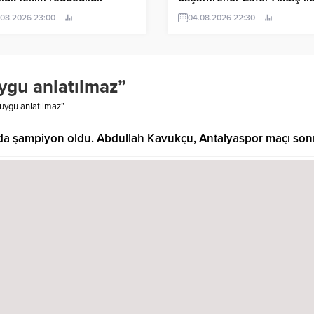
sözleşme yeniledi
.08.2026 23:00
04.08.2026 22:30
ygu anlatılmaz”
uygu anlatılmaz”
a şampiyon oldu. Abdullah Kavukçu, Antalyaspor maçı sonr