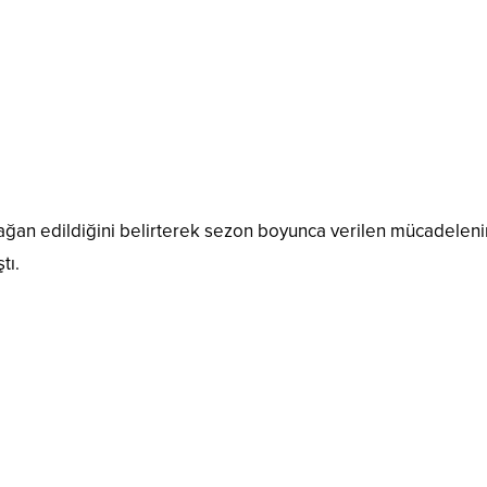
ğan edildiğini belirterek sezon boyunca verilen mücadelenin al
tı.