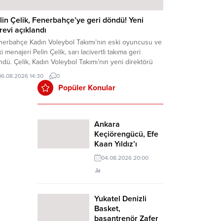
lin Çelik, Fenerbahçe’ye geri döndü! Yeni
revi açıklandı
nerbahçe Kadın Voleybol Takımı’nın eski oyuncusu ve
i menajeri Pelin Çelik, sarı lacivertli takıma geri
dü. Çelik, Kadın Voleybol Takımı’nın yeni direktörü
u.
06.08.2026 14:30
0
Popüler Konular
Ankara
Keçiörengücü, Efe
Kaan Yıldız’ı
transfer etti
04.08.2026 20:00
Yukatel Denizli
Basket,
başantrenör Zafer