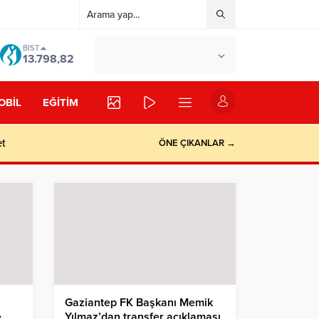
BIST
°C
İSTANBUL
13.798,82
AÇIK
OBİL
EĞİTİM
et
ÖNE ÇIKANLAR →
Gaziantep FK Başkanı Memik
e
Yılmaz’dan transfer açıklaması