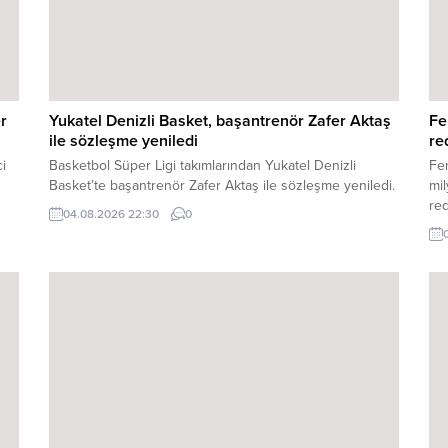
r
Yukatel Denizli Basket, başantrenör Zafer Aktaş
Fe
ile sözleşme yeniledi
re
i
Basketbol Süper Ligi takımlarından Yukatel Denizli
Fen
Basket’te başantrenör Zafer Aktaş ile sözleşme yeniledi.
mil
red
04.08.2026 22:30
0