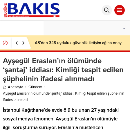
°C
İSTANBUL
AZ BULUTLU
AB’den 348 uyduluk güvenlik iletişim ağına onay
Ayşegül Eraslan’ın ölümünde
‘şantaj’ iddiası: Kimliği tespit edilen
şüphelinin ifadesi alınmadı
Anasayfa
Gündem
Ayşegül Eraslan’ın ölümünde ‘şantaj’ iddiası: Kimliği tespit edilen şüphelinin
ifadesi alınmadı
İstanbul Kağıthane’de evde ölü bulunan 27 yaşındaki
sosyal medya fenomeni Ayşegül Eraslan’ın ölümüyle
ilgili soruşturma sürüyor. Eraslan’a müstehcen