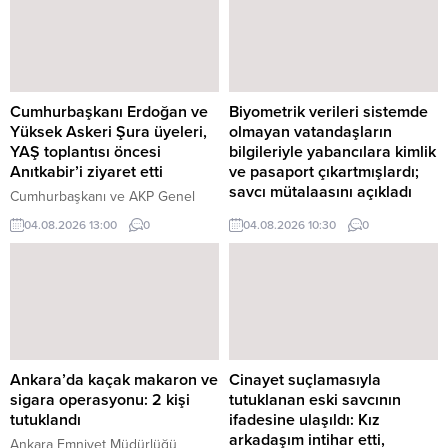
Cumhurbaşkanı Erdoğan ve
Biyometrik verileri sistemde
Yüksek Askeri Şura üyeleri,
olmayan vatandaşların
YAŞ toplantısı öncesi
bilgileriyle yabancılara kimlik
Anıtkabir’i ziyaret etti
ve pasaport çıkartmışlardı;
savcı mütalaasını açıkladı
Cumhurbaşkanı ve AKP Genel
Başkanı Recep Tayyip Erdoğan
Vatandaşların kimlik bilgileri
04.08.2026 13:00
0
04.08.2026 10:30
0
başkanlığındaki Yüksek Askeri
kullanılarak yabancılar adına sahte
Şura (YAŞ) üyeleri, Anıtkabir'i
kimlik ve pasaport düzenlendiği
ziyaret etti. Cumhurbaşkanı ve
iddialarına ilişkin davada savcı
AKP Genel Başkanı Recep Tayyip
mütalaasını açıkladı. Savcılık,
Erdoğan'ın başkanlığında
nüfus müdürlüğünde görevli üç
Cumhurbaşkanlığı'nda yapılacak
kamu görevlisinin "kamu
YAŞ ...
görevlisinin resmi belgede ...
Ankara’da kaçak makaron ve
Cinayet suçlamasıyla
sigara operasyonu: 2 kişi
tutuklanan eski savcının
tutuklandı
ifadesine ulaşıldı: Kız
arkadaşım intihar etti,
Ankara Emniyet Müdürlüğü