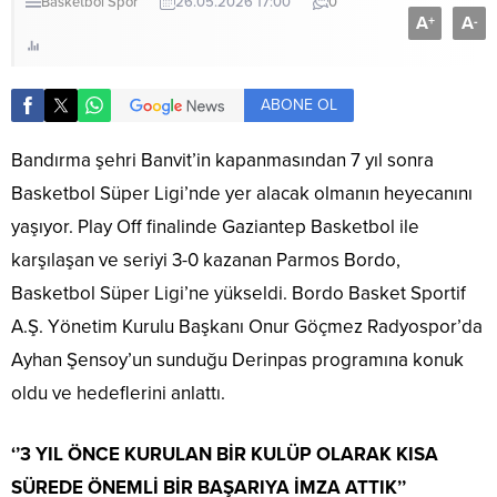
Basketbol
Spor
26.05.2026 17:00
0
A
A
+
-
ABONE OL
Bandırma şehri Banvit’in kapanmasından 7 yıl sonra
Basketbol Süper Ligi’nde yer alacak olmanın heyecanını
yaşıyor. Play Off finalinde Gaziantep Basketbol ile
karşılaşan ve seriyi 3-0 kazanan Parmos Bordo,
Basketbol Süper Ligi’ne yükseldi. Bordo Basket Sportif
A.Ş. Yönetim Kurulu Başkanı Onur Göçmez Radyospor’da
Ayhan Şensoy’un sunduğu Derinpas programına konuk
oldu ve hedeflerini anlattı.
‘’3 YIL ÖNCE KURULAN BİR KULÜP OLARAK KISA
SÜREDE ÖNEMLİ BİR BAŞARIYA İMZA ATTIK’’