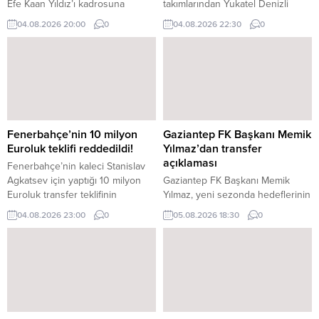
Efe Kaan Yıldız’ı kadrosuna
takımlarından Yukatel Denizli
kattığını açıkladı.
Basket’te başantrenör Zafer
04.08.2026 20:00
0
04.08.2026 22:30
0
Aktaş ile sözleşme yeniledi.
Fenerbahçe’nin 10 milyon
Gaziantep FK Başkanı Memik
Euroluk teklifi reddedildi!
Yılmaz’dan transfer
açıklaması
Fenerbahçe’nin kaleci Stanislav
Agkatsev için yaptığı 10 milyon
Gaziantep FK Başkanı Memik
Euroluk transfer teklifinin
Yılmaz, yeni sezonda hedeflerinin
Krasnodar tarafından reddedildiği
kaliteli bir takım oluşturarak güzel
04.08.2026 23:00
0
05.08.2026 18:30
0
iddia edildi.
futbol izletmek olduğunu belirtti.
Transfer çalışmalarının da devam
ettiğini açıklayan Yılmaz,
hedeflerinde yerli kaleci ve forvet
olduğunu söyledi.