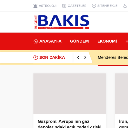
ASTROLOJİ
GAZETELER
SİTENE EKLE
ANASAYFA
GÜNDEM
EKONOMİ
SON DAKİKA
Menderes Beledi
Gazprom: Avrupa’nın gaz
İran
depolarındaki açık, tedarik riski
gemi