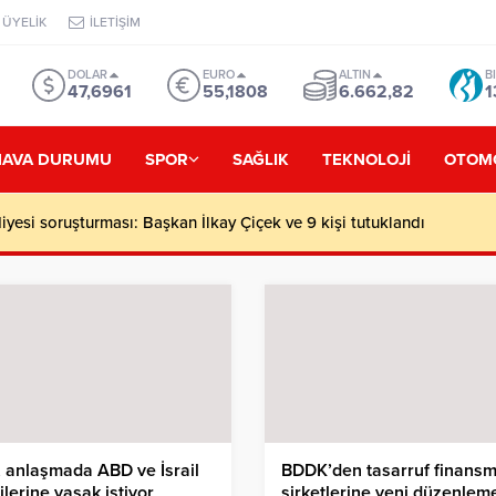
ÜYELİK
İLETİŞİM
DOLAR
EURO
ALTIN
B
47,6961
55,1808
6.662,82
1
HAVA DURUMU
SPOR
SAĞLIK
TEKNOLOJİ
OTOM
yesi soruşturması: Başkan İlkay Çiçek ve 9 kişi tutuklandı
, anlaşmada ABD ve İsrail
BDDK’den tasarruf finans
lerine yasak istiyor
şirketlerine yeni düzenlem