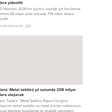
lara yükseltti
D Hazinesi, 2026'nın üçüncü çeyreği için borçlanma
minini 68 milyar dolar artırarak 739 milyar dolara
seltti.
04.08.2026 02:00
0
lianz: Metal sektörü yıl sonunda 208 milyar
lara ulaşacak
ianz Trade'in "Metal Sektörü Raporu"na göre,
kiye'nin temel metaller ve metal ürünleri sektörünün,
esel talepteki toparlanma ve stratejik yatırımların