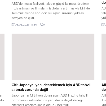
do
ABD'de imalat faaliyeti, talebin güçlü kalması, üretimin
hızla artması ve firmaların istihdamı artırmasıyla birlikte
AB
Temmuz ayında son dört yılı aşkın sürenin yüksek
tah
seviyesine çıktı.
yük
03.08.2026 18:30
0
Citi: Japonya, yeni desteklemek için ABD tahvili
Al
satmak zorunda değil
do
at
Japonya'nın 1,1 trilyon doları aşan ABD Hazine tahvili
All
rlık
portföyünü satmadan da yeni destekleyebileceği
Tür
i
alternatif araçlara sahip olduğu belirtildi.
kür