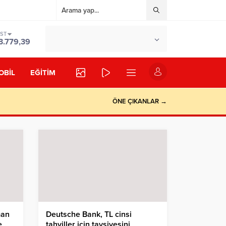
IST
°C
İSTANBUL
3.779,39
PARÇALI BULUTLU
OBİL
EĞİTİM
ÖNE ÇIKANLAR →
man
Deutsche Bank, TL cinsi
e
tahviller için tavsiyesini