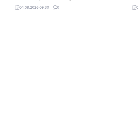
etk
04.08.2026 09:30
0
bek