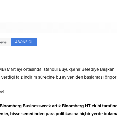
ABONE OL
B) Mart ayı ortasında İstanbul Büyükşehir Belediye Başkan
a verdiği faiz indirim sürecine bu ay yeniden başlaması öngör
e!
loomberg Businessweek artık Bloomberg HT ekibi tarafından
nler, hisse senedinden para politikasına hiçbir yerde bulamay