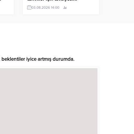
yükseltti
03.08.2026 14:00
 beklentiler iyice artmış durumda.