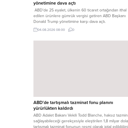
yönetimine dava açtı
ABD'de 25 eyalet, ülkenin 60 ticaret ortağından ithal
edilen ürünlere gümrük vergisi getiren ABD Başkanı
Donald Trump yönetimine karşı dava açtı.
04.08.2026 08:00
0
ABD’de tartışmalı tazminat fonu planını
yürürlükten kaldırdı
ABD Adalet Bakanı Vekili Todd Blanche, haksız tazmin
sağlayabileceği gerekçesiyle eleştirilen 1,8 milyar dola
tartışmalı tazminat fonunun resmi olarak iptal edildiğin