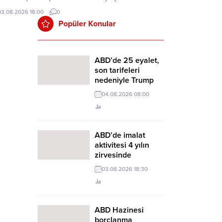
isiyle 2026 yılında 208 milyar dolarlık hacme ulaşması
03.08.2026 18:00
0
leniyor.
Popüler Konular
ABD’de 25 eyalet,
son tarifeleri
nedeniyle Trump
yönetimine dava
04.08.2026 08:00
açtı
ABD’de imalat
aktivitesi 4 yılın
zirvesinde
03.08.2026 18:30
ABD Hazinesi
borçlanma