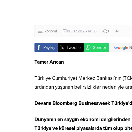
Ekonomi
06.07.2025 14:30
0
Paylaş
Tweetle
Gönder
Tamer Arıcan
Türkiye Cumhuriyet Merkez Bankası’nın (TCM
ardından yaşanan belirsizlikler nedeniyle ar
Devamı Bloomberg Businessweek Türkiye’d
Dünyanın en saygın ekonomi dergilerinden B
Türkiye ve küresel piyasalarda tüm olup bite