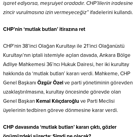
işaret ediyorsa, meşruiyet oradadır. CHP’lilerin iradesine
zincir vurulmasına izin vermeyeceğiz”
ifadelerini kullandı.
CHP’nin ‘mutlak butlan’ itirazına ret
CHP’nin 38’inci Olağan Kurultayı ile 21’inci Olağanüstü
Kurultayı’nın iptali istemiyle açılan davada, Ankara Bölge
Adliye Mahkemesi 36’ncı Hukuk Dairesi, her iki kurultay
hakkında da ‘mutlak butlan’ kararı verdi. Mahkeme, CHP
Genel Başkanı
Özgür Özel
ve parti yönetiminin görevden
uzaklaştırılmasına, kurultay öncesinde görevde olan
Genel Başkan
Kemal Kılıçdaroğlu
ve Parti Meclisi
üyelerinin tedbiren göreve dönmesine karar verdi.
CHP davasında ‘mutlak butlan’ kararı çıktı, gözler
önümüzdeki süreçte: Şimdi ne olacak?