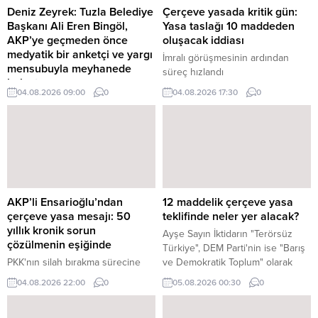
Deniz Zeyrek: Tuzla Belediye
Çerçeve yasada kritik gün:
Başkanı Ali Eren Bingöl,
Yasa taslağı 10 maddeden
AKP’ye geçmeden önce
oluşacak iddiası
medyatik bir anketçi ve yargı
İmralı görüşmesinin ardından
mensubuyla meyhanede
süreç hızlandı
buluştu
04.08.2026 09:00
0
04.08.2026 17:30
0
Nefes yazarı Deniz Zeyrek,
CHP'den AKP'ye geçen Tuzla
Belediye Başkanı Ali Eren
Bingöl'ün iktidar partisine
geçmeden önce anket şirketi
sahibi Mehmet Ali Kulat ve adını
vermediği bir Yargıtay 1. Ceza
Dairesi üyesi ile Ankara'da bir
AKP’li Ensarioğlu’ndan
12 maddelik çerçeve yasa
meyhanede ...
çerçeve yasa mesajı: 50
teklifinde neler yer alacak?
yıllık kronik sorun
Ayşe Sayın İktidarın "Terörsüz
çözülmenin eşiğinde
Türkiye", DEM Parti'nin ise "Barış
PKK'nın silah bırakma sürecine
ve Demokratik Toplum" olarak
hukuki zemin oluşturması
adlandırdığı yeni çözüm sürecinin
04.08.2026 22:00
0
05.08.2026 00:30
0
beklenen ve yarın TBMM'ye
hukuki zeminini oluşturacak
sunulacağı belirtilen çerçeve yasa
çerçeve yasa teklifine son şekli