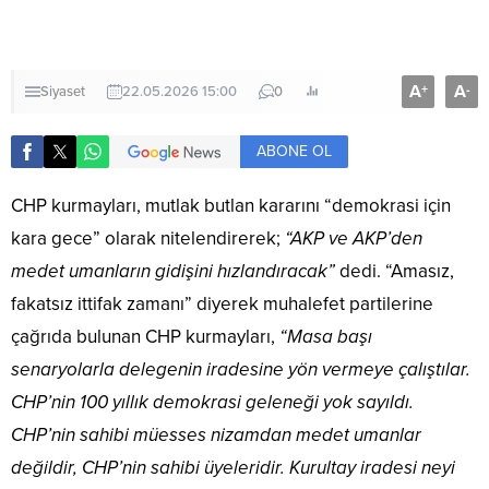
A
A
+
-
Siyaset
22.05.2026 15:00
0
ABONE OL
CHP kurmayları, mutlak butlan kararını “demokrasi için
kara gece” olarak nitelendirerek;
“AKP ve AKP’den
medet umanların gidişini hızlandıracak”
dedi. “Amasız,
fakatsız ittifak zamanı” diyerek muhalefet partilerine
çağrıda bulunan CHP kurmayları,
“Masa başı
senaryolarla delegenin iradesine yön vermeye çalıştılar.
CHP’nin 100 yıllık demokrasi geleneği yok sayıldı.
CHP’nin sahibi müesses nizamdan medet umanlar
değildir, CHP’nin sahibi üyeleridir. Kurultay iradesi neyi