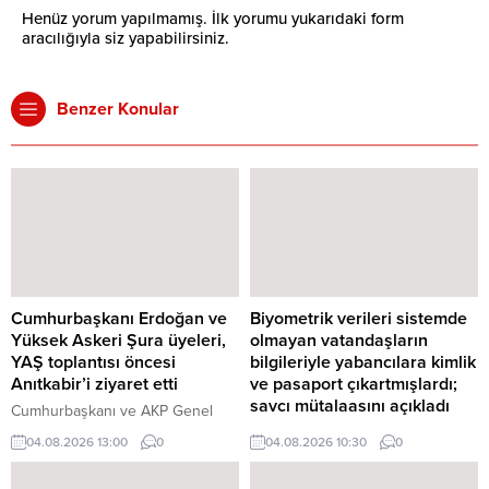
Henüz yorum yapılmamış. İlk yorumu yukarıdaki form
aracılığıyla siz yapabilirsiniz.
Benzer Konular
Cumhurbaşkanı Erdoğan ve
Biyometrik verileri sistemde
Yüksek Askeri Şura üyeleri,
olmayan vatandaşların
YAŞ toplantısı öncesi
bilgileriyle yabancılara kimlik
Anıtkabir’i ziyaret etti
ve pasaport çıkartmışlardı;
savcı mütalaasını açıkladı
Cumhurbaşkanı ve AKP Genel
Başkanı Recep Tayyip Erdoğan
Vatandaşların kimlik bilgileri
04.08.2026 13:00
0
04.08.2026 10:30
0
başkanlığındaki Yüksek Askeri
kullanılarak yabancılar adına sahte
Şura (YAŞ) üyeleri, Anıtkabir'i
kimlik ve pasaport düzenlendiği