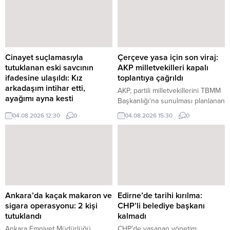
ziyaret etti. Cumhurbaşkanı ve
iddialarına ilişkin davada savcı
AKP Genel Başkanı Recep Tayyip
mütalaasını açıkladı. Savcılık,
Erdoğan'ın başkanlığında
nüfus müdürlüğünde görevli üç
Cumhurbaşkanlığı'nda yapılacak
kamu görevlisinin "kamu
YAŞ ...
görevlisinin resmi belgede ...
Cinayet suçlamasıyla
Çerçeve yasa için son viraj:
tutuklanan eski savcının
AKP milletvekilleri kapalı
ifadesine ulaşıldı: Kız
toplantıya çağrıldı
arkadaşım intihar etti,
AKP, partili milletvekillerini TBMM
ayağımı ayna kesti
Başkanlığı'na sunulması planlanan
Hâkim-savcı lojmanlarında ölü
çerçeve yasa teklifiyle ilgili olarak
04.08.2026 12:30
0
04.08.2026 15:30
0
bulunan Özlem Yıldız
yarın yapılacak kapalı grup
soruşturmasında tutuklanan eski
toplantısına çağırdı. AKP Grup
savcı Ergün Güçlü'nün emniyet
Başkanlığı, milletvekillerine
ifadesine ulaşıldı. Güçlü, Yıldız'ın
konuya ilişkin yazı gönderdi.
intihar ettiğini öne sürerken, olay
Yazıya göre, 5 ...
sırasında ayağındaki kesiğin
kırılan aynadan ...
Ankara’da kaçak makaron ve
Edirne’de tarihi kırılma:
sigara operasyonu: 2 kişi
CHP’li belediye başkanı
tutuklandı
kalmadı
Ankara Emniyet Müdürlüğü
CHP’de yaşanan yönetim