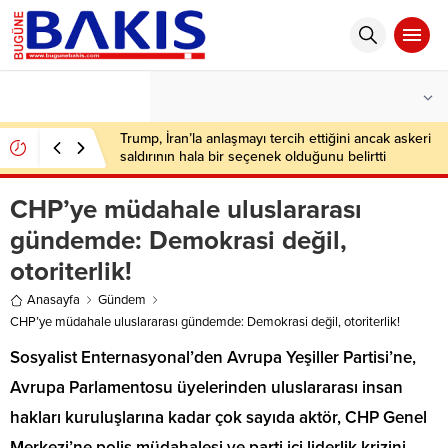
°C
İSTANBUL
PARÇALI BULUTLU
Trump, İran’la anlaşmayı tercih ettiğini ancak askeri
saldırının hala bir seçenek olduğunu belirtti
CHP’ye müdahale uluslararası
gündemde: Demokrasi değil,
otoriterlik!
Anasayfa
Gündem
CHP’ye müdahale uluslararası gündemde: Demokrasi değil, otoriterlik!
Sosyalist Enternasyonal’den Avrupa Yeşiller Partisi’ne,
Avrupa Parlamentosu üyelerinden uluslararası insan
hakları kuruluşlarına kadar çok sayıda aktör, CHP Genel
Merkezi’ne polis müdahalesi ve parti içi liderlik krizini,