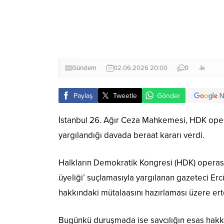
Gündem
02.06.2026 20:00
0
Paylaş
Tweetle
Gönder
İstanbul 26. Ağır Ceza Mahkemesi, HDK opera
yargılandığı davada beraat kararı verdi.
Halkların Demokratik Kongresi (HDK) operasy
üyeliği’ suçlamasıyla yargılanan gazeteci Er
hakkındaki mütalaasını hazırlaması üzere ert
Bugünkü duruşmada ise savcılığın esas hakkı