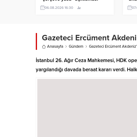
seç
06.08.2026 16:30
07
gel
Gazeteci Ercüment Akdeniz
Anasayfa
Gündem
Gazeteci Ercüment Akdeniz’e
İstanbul 26. Ağır Ceza Mahkemesi, HDK oper
yargılandığı davada beraat kararı verdi. H