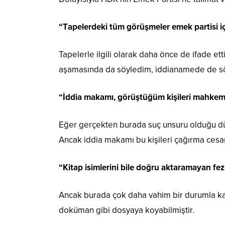
“T
apelerdeki tüm görüşmeler emek partisi i
Tapelerle ilgili olarak daha önce de ifade e
aşamasında da söyledim, iddianamede de s
“İ
ddia makamı, görüştüğüm kişileri mahkem
Eğer gerçekten burada suç unsuru olduğu dü
Ancak iddia makamı bu kişileri çağırma cesa
“K
itap isimlerini bile doğru aktaramayan fez
Ancak burada çok daha vahim bir durumla karşı
doküman gibi dosyaya koyabilmiştir.