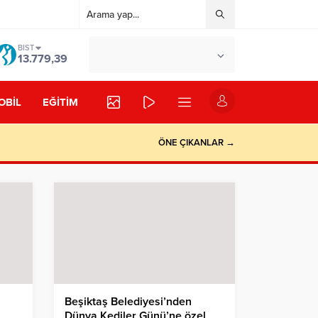
BIST
°C
İSTANBUL
13.779,39
AZ BULUTLU
OBİL
EĞİTİM
ÖNE ÇIKANLAR →
Beşiktaş Belediyesi’nden
Dünya Kediler Günü’ne özel