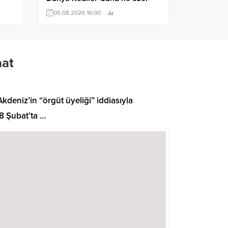
“Kedi Müzesi” etkinliği
05.08.2026 16:00
aat
eniz’in “örgüt üyeliği” iddiasıyla
8 Şubat’ta …