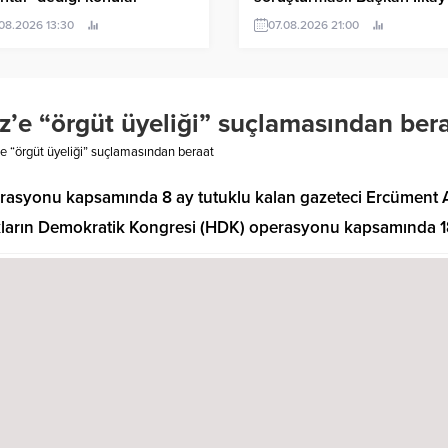
imlerden sonra gündeme
Çiçek ve 9 kişi tutuklandı
.08.2026 13:30
07.08.2026 21:00
ecek
’e “örgüt üyeliği” suçlamasından ber
 “örgüt üyeliği” suçlamasından beraat
asyonu kapsamında 8 ay tutuklu kalan gazeteci Ercüment Akd
alkların Demokratik Kongresi (HDK) operasyonu kapsamında 1