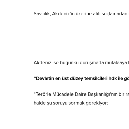
Savcılık, Akdeniz’in üzerine atılı suçlamadan 
Akdeniz ise bugünkü duruşmada mütalaaya ka
“D
evletin en üst düzey temsilcileri hdk ile g
“Terörle Mücadele Daire Başkanlığı’nın bir r
halde şu soruyu sormak gerekiyor: