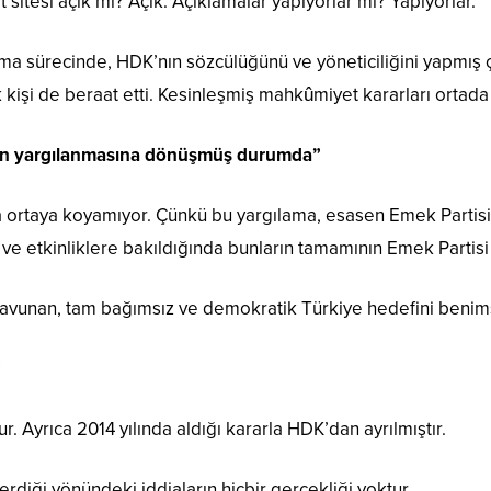
 sitesi açık mı? Açık. Açıklamalar yapıyorlar mı? Yapıyorlar.
 sürecinde, HDK’nın sözcülüğünü ve yöneticiliğini yapmış ço
ok kişi de beraat etti. Kesinleşmiş mahkûmiyet kararları ortada
rinin yargılanmasına dönüşmüş durumda”
ma ortaya koyamıyor. Çünkü bu yargılama, esasen Emek Partisi
ve etkinliklere bakıldığında bunların tamamının Emek Partisi 
 savunan, tam bağımsız ve demokratik Türkiye hedefini benimse
”
Ayrıca 2014 yılında aldığı kararla HDK’dan ayrılmıştır.
erdiği yönündeki iddiaların hiçbir gerçekliği yoktur.