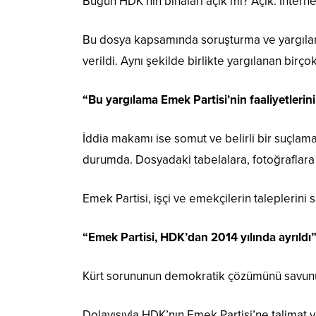
Bugün HDK’nın binaları açık mı? Açık. İnternet
Bu dosya kapsamında soruşturma ve yargılama
verildi. Aynı şekilde birlikte yargılanan birç
“Bu yargılama Emek Partisi’nin faaliyetle
İddia makamı ise somut ve belirli bir suçla
durumda. Dosyadaki tabelalara, fotoğraflara 
Emek Partisi, işçi ve emekçilerin taleplerini
“
Emek Partisi, HDK’dan 2014 yılında ayrıldı
Kürt sorununun demokratik çözümünü savunur. 
Dolayısıyla HDK’nın Emek Partisi’ne talimat v