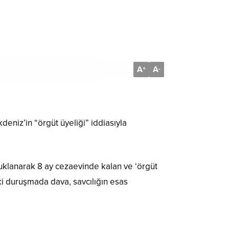
A
A
+
-
niz’in “örgüt üyeliği” iddiasıyla
uklanarak 8 ay cezaevinde kalan ve ‘örgüt
ki duruşmada dava, savcılığın esas