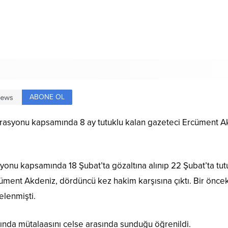
ABONE OL
syonu kapsamında 8 ay tutuklu kalan gazeteci Ercüment Akde
onu kapsamında 18 Şubat’ta gözaltına alınıp 22 Şubat’ta tut
cüment Akdeniz, dördüncü kez hakim karşısına çıktı. Bir önce
elenmişti.
nda mütalaasını celse arasında sunduğu öğrenildi.