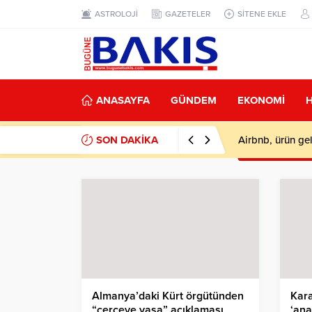
ASTROLOJİ
GAZETELER
SİTENE EKLE
ANASAYFA
GÜNDEM
EKONOMİ
SON DAKİKA
Airbnb, ürün gel
Almanya’daki Kürt örgütünden
Kara
“çerçeve yasa” açıklaması
‘ana