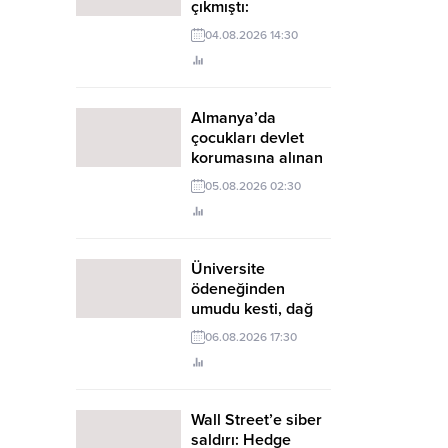
çıkmıştı:
Karadeniz’de bir
04.08.2026 14:30
gemiye daha
saldırı; yaralılar
arasında Türkler de
var
Almanya’da
çocukları devlet
korumasına alınan
çift Türkiye’ye sınır
05.08.2026 02:30
dışı edildi
Üniversite
ödeneğinden
umudu kesti, dağ
sıçanları için
06.08.2026 17:30
OnlyFans hesabı
açtı
Wall Street’e siber
saldırı: Hedge