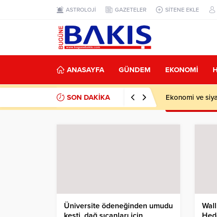
ASTROLOJİ
GAZETELER
SİTENE EKLE
ANASAYFA
GÜNDEM
EKONOMİ
SON DAKİKA
Ekonomi ve siy
Üniversite ödeneğinden umudu
Wall
kesti, dağ sıçanları için
Hedg