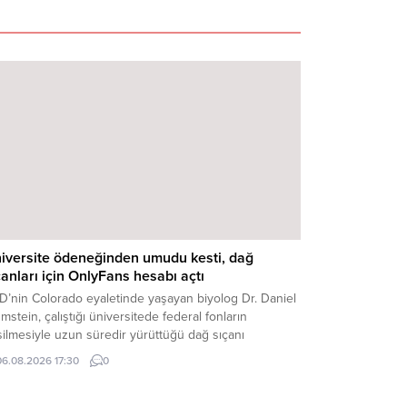
iversite ödeneğinden umudu kesti, dağ
çanları için OnlyFans hesabı açtı
D’nin Colorado eyaletinde yaşayan biyolog Dr. Daniel
mstein, çalıştığı üniversitede federal fonların
ilmesiyle uzun süredir yürüttüğü dağ sıçanı
ştırmalarının sekteye uğrayacağından endişe etti.
06.08.2026 17:30
0
mstein araştırmalarına ödenek ...