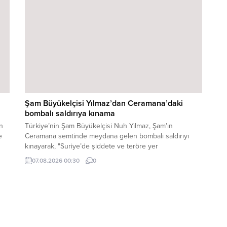
Şam Büyükelçisi Yılmaz’dan Ceramana’daki
bombalı saldırıya kınama
ın
Türkiye’nin Şam Büyükelçisi Nuh Yılmaz, Şam’ın
e
Ceramana semtinde meydana gelen bombalı saldırıyı
kınayarak, "Suriye’de şiddete ve teröre yer
i.
bulunmamaktadır" dedi. Şam Büyükelçisi Nuh Yılmaz,
07.08.2026 00:30
0
sosyal medya hesabından Ceramana’da meydana gelen
...