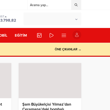
IST
°C
İSTANBUL
13.798,82
PARÇALI BULUTLU
OBİL
EĞİTİM
ÖNE ÇIKANLAR →
et
Şam Büyükelçisi Yılmaz’dan
Ceramana’daki bombalı