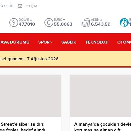
ÜYELİK
İLETİŞİM
DOLAR
EURO
ALTIN
B
47,7010
55,0063
6.543,59
HAVA DURUMU
SPOR
SAĞLIK
TEKNOLOJİ
OTOM
aset gündemi- 7 Ağustos 2026
 Street’e siber saldırı:
Almanya’da çocukları devl
e fonları hedef alındı
korumasına alınan çift