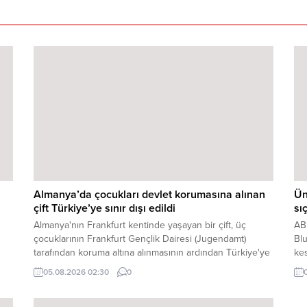
Almanya’da çocukları devlet korumasına alınan
Ün
çift Türkiye’ye sınır dışı edildi
sı
Almanya'nın Frankfurt kentinde yaşayan bir çift, üç
AB
çocuklarının Frankfurt Gençlik Dairesi (Jugendamt)
Blu
tarafından koruma altına alınmasının ardından Türkiye'ye
kes
u
sınır dışı edildi. Üçü de reşit olmayan çocuklar halen
ara
05.08.2026 02:30
0
Frankfurt Gençlik Dairesi'nin ...
Blu