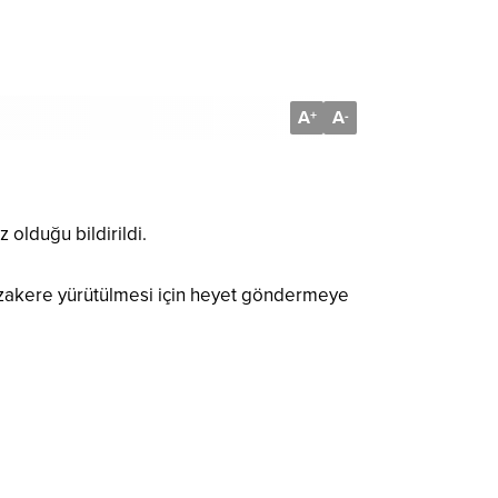
A
A
+
-
 olduğu bildirildi.
müzakere yürütülmesi için heyet göndermeye