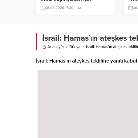
OnlyFans hesabı açtı
06.08.2026 17:30
06
İsrail: Hamas’ın ateşkes te
Anasayfa
Dünya
İsrail: Hamas’ın ateşkes teklif
İsrail: Hamas’ın ateşkes teklifine yanıtı kabu