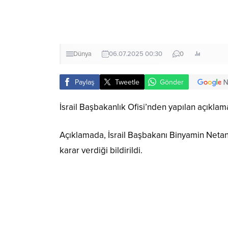
Dünya
06.07.2025 00:30
0
Paylaş
Tweetle
Gönder
İsrail Başbakanlık Ofisi’nden yapılan açıklam
Açıklamada, İsrail Başbakanı Binyamin Netan
karar verdiği bildirildi.