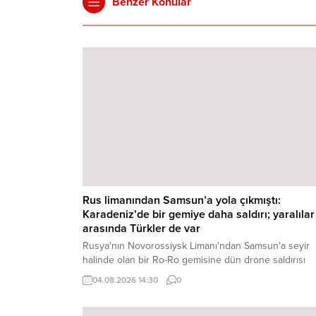
Benzer Konular
Rus limanından Samsun’a yola çıkmıştı:
Karadeniz’de bir gemiye daha saldırı; yaralılar
arasında Türkler de var
Rusya'nın Novorossiysk Limanı'ndan Samsun'a seyir
halinde olan bir Ro-Ro gemisine dün drone saldırısı
düzenlendi. Aralarında Türk vatandaşlarının da olduğ
04.08.2026 14:30
0
gemi personelinden yaralananlar bulunuyor. Yaralılar
Rusya'ya ait deniz araçları tarafından ...