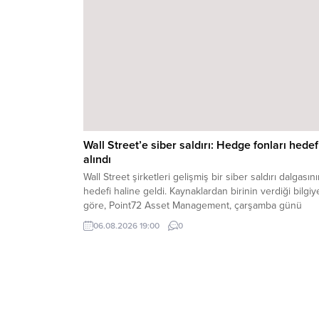
Wall Street’e siber saldırı: Hedge fonları hedef
alındı
Wall Street şirketleri gelişmiş bir siber saldırı dalgasın
hedefi haline geldi. Kaynaklardan birinin verdiği bilgiy
göre, Point72 Asset Management, çarşamba günü
yatırımcılarını saldırıya uğradığı konusunda bilgilendird
06.08.2026 19:00
0
Ancak hedge fonunun ilk ...