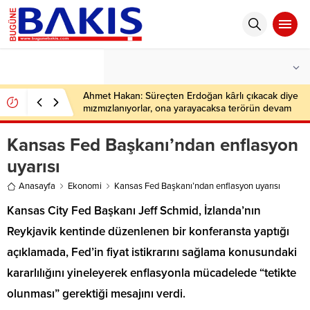
°C
İSTANBUL
PARÇALI BULUTLU
Ahmet Hakan: Süreçten Erdoğan kârlı çıkacak diye
mızmızlanıyorlar, ona yarayacaksa terörün devam
etmesini ister bunlar
Kansas Fed Başkanı’ndan enflasyon
uyarısı
Anasayfa
Ekonomi
Kansas Fed Başkanı’ndan enflasyon uyarısı
Kansas City Fed Başkanı Jeff Schmid, İzlanda’nın
Reykjavik kentinde düzenlenen bir konferansta yaptığı
açıklamada, Fed’in fiyat istikrarını sağlama konusundaki
kararlılığını yineleyerek enflasyonla mücadelede “tetikte
olunması” gerektiği mesajını verdi.