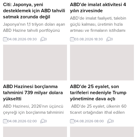
Citi: Japonya, yeni
ABD’de imalat aktivitesi 4
desteklemek için ABD tahvili
yılın zirvesinde
satmak zorunda değil
ABD'de imalat faaliyeti, talebin
Japonya'nın 1,1 trilyon doları aşan
güçlü kalması, üretimin hızla
ABD Hazine tahvili portföyünü
artması ve firmaların istihdamı
satmadan da yeni
artırmasıyla birlikte Temmuz
04.08.2026 09:30
0
03.08.2026 18:30
0
destekleyebileceği alternatif
ayında son dört yılı aşkın sürenin
araçlara sahip olduğu belirtildi.
yüksek seviyesine çıktı.
ABD Hazinesi borçlanma
ABD’de 25 eyalet, son
tahminini 739 milyar dolara
tarifeleri nedeniyle Trump
yükseltti
yönetimine dava açtı
ABD Hazinesi, 2026'nın üçüncü
ABD'de 25 eyalet, ülkenin 60
çeyreği için borçlanma tahminini
ticaret ortağından ithal edilen
68 milyar dolar artırarak 739
ürünlere gümrük vergisi getiren
04.08.2026 02:00
0
04.08.2026 08:00
0
milyar dolara yükseltti.
ABD Başkanı Donald Trump
yönetimine karşı dava açtı.