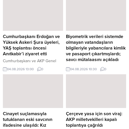
Cumhurbaşkanı Erdoğan ve
Biyometrik verileri sistemde
Yüksek Askeri Şura üyeleri,
olmayan vatandaşların
YAŞ toplantısı öncesi
bilgileriyle yabancılara kimlik
Anıtkabir’i ziyaret etti
ve pasaport çıkartmışlardı;
savcı mütalaasını açıkladı
Cumhurbaşkanı ve AKP Genel
Başkanı Recep Tayyip Erdoğan
Vatandaşların kimlik bilgileri
04.08.2026 13:00
0
04.08.2026 10:30
0
başkanlığındaki Yüksek Askeri
kullanılarak yabancılar adına sahte
Şura (YAŞ) üyeleri, Anıtkabir'i
kimlik ve pasaport düzenlendiği
ziyaret etti. Cumhurbaşkanı ve
iddialarına ilişkin davada savcı
AKP Genel Başkanı Recep Tayyip
mütalaasını açıkladı. Savcılık,
Erdoğan'ın başkanlığında
nüfus müdürlüğünde görevli üç
Cumhurbaşkanlığı'nda yapılacak
kamu görevlisinin "kamu
YAŞ ...
görevlisinin resmi belgede ...
Cinayet suçlamasıyla
Çerçeve yasa için son viraj:
tutuklanan eski savcının
AKP milletvekilleri kapalı
ifadesine ulaşıldı: Kız
toplantıya çağrıldı