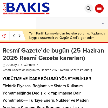
°C
İSTANBUL
PARÇALI BULUTLU
Yeni Partili kurmaylardan fezleke yorumu: Toplumda
kaygı oluşturmak ve Özgür Özel’e geri adım
attırmak istiyorlar
Resmî Gazete’de bugün (25 Haziran
2026 Resmî Gazete kararları)
Anasayfa
Gündem
Resmî Gazete’de bugün (25 Haziran 2026 Resmî Gazete kararları)
YÜRÜTME VE İDARE BÖLÜMÜ YÖNETMELİKLER ––
Elektrik Piyasası Bağlantı ve Sistem Kullanım
Yönetmeliğinde Değişiklik Yapılmasına Dair
Yönetmelik–– Türkiye Enerji, Nükleer ve Maden
Araştırma Kurumu Burs Programlarına İlişkin