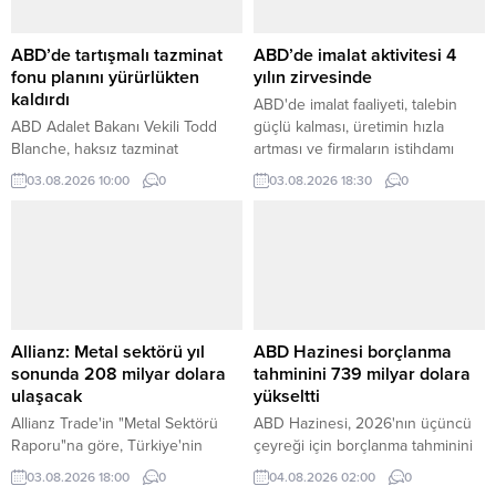
ABD’de tartışmalı tazminat
ABD’de imalat aktivitesi 4
fonu planını yürürlükten
yılın zirvesinde
kaldırdı
ABD'de imalat faaliyeti, talebin
ABD Adalet Bakanı Vekili Todd
güçlü kalması, üretimin hızla
Blanche, haksız tazminat
artması ve firmaların istihdamı
sağlayabileceği gerekçesiyle
artırmasıyla birlikte Temmuz
03.08.2026 10:00
0
03.08.2026 18:30
0
eleştirilen 1,8 milyar dolarlık
ayında son dört yılı aşkın sürenin
tartışmalı tazminat fonunun resmi
yüksek seviyesine çıktı.
olarak iptal edildiğini duyurdu.
Allianz: Metal sektörü yıl
ABD Hazinesi borçlanma
sonunda 208 milyar dolara
tahminini 739 milyar dolara
ulaşacak
yükseltti
Allianz Trade'in "Metal Sektörü
ABD Hazinesi, 2026'nın üçüncü
Raporu"na göre, Türkiye'nin
çeyreği için borçlanma tahminini
temel metaller ve metal ürünleri
68 milyar dolar artırarak 739
03.08.2026 18:00
0
04.08.2026 02:00
0
sektörünün, küresel talepteki
milyar dolara yükseltti.