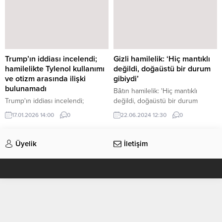
Trump’ın iddiası incelendi;
Gizli hamilelik: ‘Hiç mantıklı
hamilelikte Tylenol kullanımı
değildi, doğaüstü bir durum
ve otizm arasında ilişki
gibiydi’
bulunamadı
Bâtın hamilelik: 'Hiç mantıklı
Trump'ın iddiası incelendi;
değildi, doğaüstü bir durum
hamilelikte Tylenol kullanımı ve
benzeriydi'
17.01.2026 14:00
0
22.06.2024 12:30
0
otizm arasında ilişki bulunamadı
Üyelik
İletişim