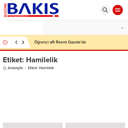
°C
İSTANBUL
HAFIF YAĞMURLU
Öğrenci affı Resmi Gazete’de
Etiket:
Hamilelik
Anasayfa
Etiket: Hamilelik