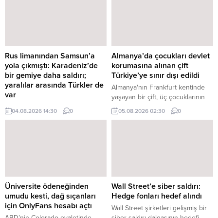
Rus limanından Samsun’a
Almanya’da çocukları devlet
yola çıkmıştı: Karadeniz’de
korumasına alınan çift
bir gemiye daha saldırı;
Türkiye’ye sınır dışı edildi
yaralılar arasında Türkler de
Almanya'nın Frankfurt kentinde
var
yaşayan bir çift, üç çocuklarının
Rusya'nın Novorossiysk
Frankfurt Gençlik Dairesi
04.08.2026 14:30
0
05.08.2026 02:30
0
Limanı'ndan Samsun'a seyir
(Jugendamt) tarafından koruma
halinde olan bir Ro-Ro gemisine
altına alınmasının ardından
dün drone saldırısı düzenlendi.
Türkiye'ye sınır dışı edildi. Üçü de
Aralarında Türk vatandaşlarının da
reşit olmayan çocuklar halen
olduğu gemi personelinden
Frankfurt Gençlik Dairesi'nin ...
yaralananlar bulunuyor. Yaralılar
Rusya'ya ait deniz araçları
tarafından ...
Üniversite ödeneğinden
Wall Street’e siber saldırı:
umudu kesti, dağ sıçanları
Hedge fonları hedef alındı
için OnlyFans hesabı açtı
Wall Street şirketleri gelişmiş bir
ABD’nin Colorado eyaletinde
siber saldırı dalgasının hedefi