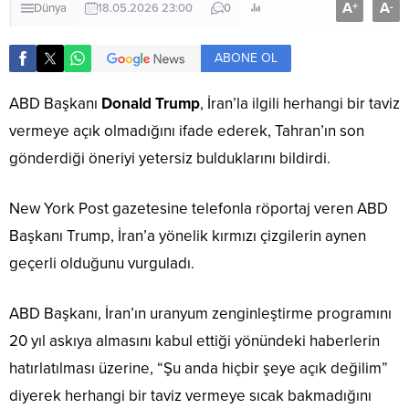
A
A
+
-
Dünya
18.05.2026 23:00
0
ABONE OL
ABD Başkanı
Donald Trump
, İran’la ilgili herhangi bir taviz
vermeye açık olmadığını ifade ederek, Tahran’ın son
gönderdiği öneriyi yetersiz bulduklarını bildirdi.
New York Post gazetesine telefonla röportaj veren ABD
Başkanı Trump, İran’a yönelik kırmızı çizgilerin aynen
geçerli olduğunu vurguladı.
ABD Başkanı, İran’ın uranyum zenginleştirme programını
20 yıl askıya almasını kabul ettiği yönündeki haberlerin
hatırlatılması üzerine, “Şu anda hiçbir şeye açık değilim”
diyerek herhangi bir taviz vermeye sıcak bakmadığını