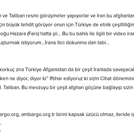
 ve Taliban resmi görüşmeler yapıyorlar ve İran bu afghanla
n büyük tehdit görüyor onun için Türkiye de etnik çeşitliliğini
ğu Hazara (Fars) hatta şii… Bu bu bahis ile ilgili bir video i
uşturmak istiyorum…İrana itici dokunma dan tabi…
orkuç zira Türkiye Afganistan da bir çeşit İranlada savaşac
en ne diyor, diyor ki” İftihar ediyoruz ki sizin Cihat dönemin
l. Taliban. Bu mevzuyu bir çeşit afghan göçüne bağlayıp siz
o.org, ambargo.org.tr birini kapsak üzücü olmaz, ileride i
.
”