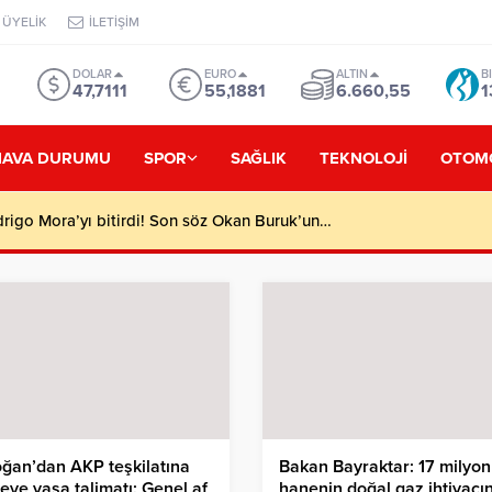
ÜYELİK
İLETİŞİM
DOLAR
EURO
ALTIN
B
47,7111
55,1881
6.660,55
1
HAVA DURUMU
SPOR
SAĞLIK
TEKNOLOJİ
OTOM
rigo Mora’yı bitirdi! Son söz Okan Buruk’un…
ğan’dan AKP teşkilatına
Bakan Bayraktar: 17 milyon
eve yasa talimatı: Genel af
hanenin doğal gaz ihtiyacın