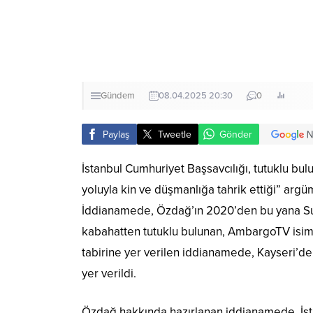
Gündem
08.04.2025 20:30
0
Paylaş
Tweetle
Gönder
İstanbul Cumhuriyet Başsavcılığı, tutuklu bu
yoluyla kin ve düşmanlığa tahrik ettiği” arg
İddianamede, Özdağ’ın 2020’den bu yana Suriye
kabahatten tutuklu bulunan, AmbargoTV isim
tabirine yer verilen iddianamede, Kayseri’de
yer verildi.
Özdağ hakkında hazırlanan iddianamede, İst