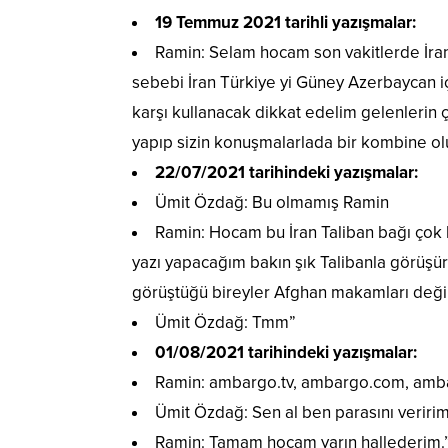
19 Temmuz 2021 tarihli yazışmalar:
Ramin: Selam hocam son vakitlerde İran
sebebi İran Türkiye yi Güney Azerbaycan içi
karşı kullanacak dikkat edelim gelenlerin ço
yapıp sizin konuşmalarlada bir kombine ol
22/07/2021 tarihindeki yazışmalar:
Ümit Özdağ: Bu olmamış Ramin
Ramin: Hocam bu İran Taliban bağı çok k
yazı yapacağım bakın şık Talibanla görüşürk
görüştüğü bireyler Afghan makamları deği
Ümit Özdağ: Tmm”
01/08/2021 tarihindeki yazışmalar:
Ramin: ambargo.tv, ambargo.com, ambarg
Ümit Özdağ: Sen al ben parasını veririm
Ramin: Tamam hocam yarın hallederim.