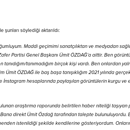
 şunları söylediği aktarıldı:
ğumluyum. Maddi geçimimi sanatçılıktan ve medyadan sağl
Zafer Partisi Genel Başkanı Ümit ÖZDAĞ’a aittir. Ben görüntül
nen tanıdığım/tanımadığım birçok kişi vardı. Ben onlardan yal
im Ümit ÖZDAĞ ile baş başa tanışıklığım 2021 yılında gerçekl
e İnstagram hesaplarında paylaşılan görüntülerin kurgu ve e
lunan araştırma raporunda belirtilen haber niteliği taşıyan
. Bana direkt Ümit Özdağ tarafından talepte bulunuluyordu.
 benden istenildiği şekilde kendilerine gösteriyordum. Onla