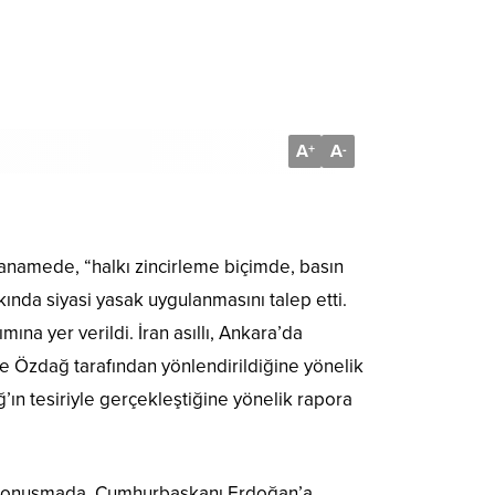
A
A
+
-
anamede, “halkı zincirleme biçimde, basın
ında siyasi yasak uygulanmasını talep etti.
na yer verildi. İran asıllı, Ankara’da
 de Özdağ tarafından yönlendirildiğine yönelik
ın tesiriyle gerçekleştiğine yönelik rapora
ğı konuşmada, Cumhurbaşkanı Erdoğan’a