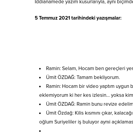
İddianamede yazım kusurlarıyla, aynı biçimde
5 Temmuz 2021 tarihindeki yazışmalar:
Ramin: Selam, Hocam ben gereçleri ye
Ümit ÖZDAĞ: Tamam bekliyorum.
Ramin: Hocam bir video yaptım uygun bul
eklemiyorum ki her kes izlesin… yoksa kimi
Ümit ÖZDAĞ: Ramin bunu revize edelim
Ümit Özdağ: Kilis kısmını çıkar, kalacağ
oğlum Suriyeliler iş buluyor aynıi açıklama