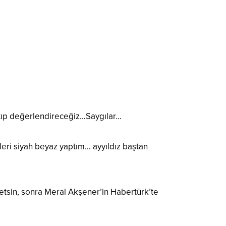
tıp değerlendireceğiz…Saygılar…
leri siyah beyaz yaptım… ayyıldız baştan
m etsin, sonra Meral Akşener’in Habertürk’te