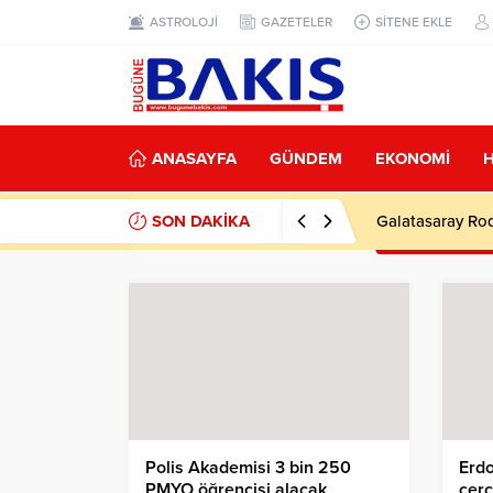
ASTROLOJİ
GAZETELER
SİTENE EKLE
ANASAYFA
GÜNDEM
EKONOMİ
SON DAKİKA
Galatasaray Rod
Polis Akademisi 3 bin 250
Erdo
PMYO öğrencisi alacak
çerç