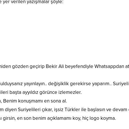
 yer verilen yazışmalar şöyle:
niden gözden geçirip Bekir Ali beyefendiyle Whatsappdan a
duysanız yayınlayın.. değişiklik gerekirse yaparım.. Suriyeli
leri başta ayyıldız görünce izlemezler.
, Benim konuşmamı en sona al.
ım diyen Suriyelileri çıkar, işsiz Türkler ile başlasın ve deva
sı girsin, en son benim açıklamamı koy, hiç logo koyma.