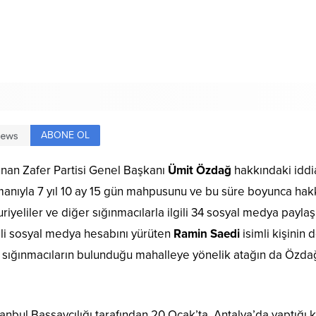
ABONE OL
lunan Zafer Partisi Genel Başkanı
Ümit Özdağ
hakkındaki iddi
ümanıyla 7 yıl 10 ay 15 gün mahpusunu ve bu süre boyunca hakk
liler ve diğer sığınmacılarla ilgili 34 sosyal medya paylaşımı
li sosyal medya hesabını yürüten
Ramin Saedi
isimli kişinin
 sığınmacıların bulunduğu mahalleye yönelik atağın da Özdağ’
anbul Başsavcılığı tarafından 20 Ocak’ta, Antalya’da yaptı