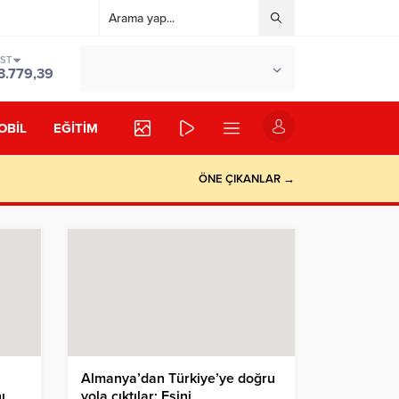
IST
°C
İSTANBUL
3.779,39
PARÇALI BULUTLU
OBİL
EĞİTİM
ÖNE ÇIKANLAR →
Almanya’dan Türkiye’ye doğru
ı
yola çıktılar: Eşini