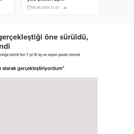
Hırvatistan’da bir benzinlikte
08.08.2026 13:30
unuttu!
erçekleştiği öne sürüldü,
endi
ığa tahrik’ten 7 yıl 10 ay ve siyasi yasak istendi
n alarak gerçekleştiriyordum”