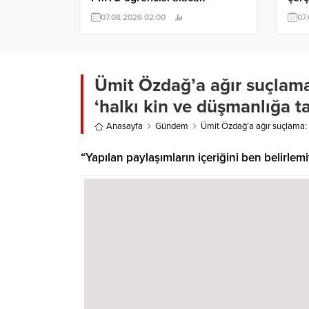
yok,
07.08.2026 02:00
07
anla
Ümit Özdağ’a ağır suçlama:
‘halkı kin ve düşmanlığa ta
Anasayfa
Gündem
Ümit Özdağ’a ağır suçlama: K
“Yapılan paylaşımların içeriğini ben belirle