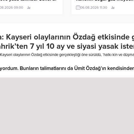
 kişiye özel statü yok; bunu
kendi gazımızla kendi
.08.2026 09:00
06.08.2026 11:30
tın
sahamızdan karşılar hale
geleceğiz
 Kayseri olaylarının Özdağ etkisinde g
hrik’ten 7 yıl 10 ay ve siyasi yasak ist
ayseri olaylarının Özdağ etkisinde gerçekleştiği öne sürüldü, ‘halkı kin ve düşmanl
miyordum. Bunların talimatlarını da Ümit Özdağ’ın kendisinde