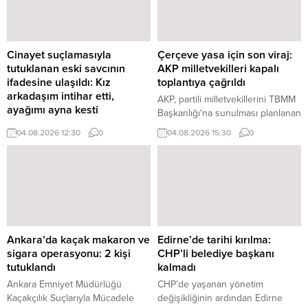
Erdoğan'ın başkanlığında
nüfus müdürlüğünde görevli üç
Cumhurbaşkanlığı'nda yapılacak
kamu görevlisinin "kamu
YAŞ ...
görevlisinin resmi belgede ...
Cinayet suçlamasıyla
Çerçeve yasa için son viraj:
tutuklanan eski savcının
AKP milletvekilleri kapalı
ifadesine ulaşıldı: Kız
toplantıya çağrıldı
arkadaşım intihar etti,
AKP, partili milletvekillerini TBMM
ayağımı ayna kesti
Başkanlığı'na sunulması planlanan
Hâkim-savcı lojmanlarında ölü
çerçeve yasa teklifiyle ilgili olarak
04.08.2026 12:30
0
04.08.2026 15:30
0
bulunan Özlem Yıldız
yarın yapılacak kapalı grup
soruşturmasında tutuklanan eski
toplantısına çağırdı. AKP Grup
savcı Ergün Güçlü'nün emniyet
Başkanlığı, milletvekillerine
ifadesine ulaşıldı. Güçlü, Yıldız'ın
konuya ilişkin yazı gönderdi.
intihar ettiğini öne sürerken, olay
Yazıya göre, 5 ...
sırasında ayağındaki kesiğin
kırılan aynadan ...
Ankara’da kaçak makaron ve
Edirne’de tarihi kırılma:
sigara operasyonu: 2 kişi
CHP’li belediye başkanı
tutuklandı
kalmadı
Ankara Emniyet Müdürlüğü
CHP’de yaşanan yönetim
Kaçakçılık Suçlarıyla Mücadele
değişikliğinin ardından Edirne