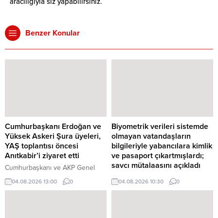
aracılığıyla siz yapabilirsiniz.
Benzer Konular
Cumhurbaşkanı Erdoğan ve
Biyometrik verileri sistemde
Yüksek Askeri Şura üyeleri,
olmayan vatandaşların
YAŞ toplantısı öncesi
bilgileriyle yabancılara kimlik
Anıtkabir’i ziyaret etti
ve pasaport çıkartmışlardı;
savcı mütalaasını açıkladı
Cumhurbaşkanı ve AKP Genel
Başkanı Recep Tayyip Erdoğan
Vatandaşların kimlik bilgileri
04.08.2026 13:00
0
04.08.2026 10:30
0
başkanlığındaki Yüksek Askeri
kullanılarak yabancılar adına sahte
Şura (YAŞ) üyeleri, Anıtkabir'i
kimlik ve pasaport düzenlendiği
ziyaret etti. Cumhurbaşkanı ve
iddialarına ilişkin davada savcı
AKP Genel Başkanı Recep Tayyip
mütalaasını açıkladı. Savcılık,