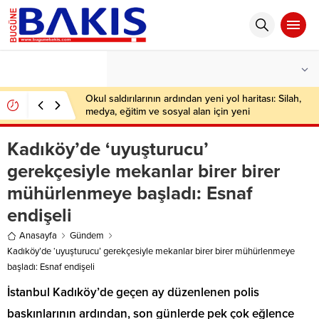
°C
İSTANBUL
HAFIF YAĞMURLU
Okul saldırılarının ardından yeni yol haritası: Silah,
medya, eğitim ve sosyal alan için yeni
düzenlemeler
Kadıköy’de ‘uyuşturucu’
gerekçesiyle mekanlar birer birer
mühürlenmeye başladı: Esnaf
endişeli
Anasayfa
Gündem
Kadıköy’de ‘uyuşturucu’ gerekçesiyle mekanlar birer birer mühürlenmeye
başladı: Esnaf endişeli
İstanbul Kadıköy’de geçen ay düzenlenen polis
baskınlarının ardından, son günlerde pek çok eğlence