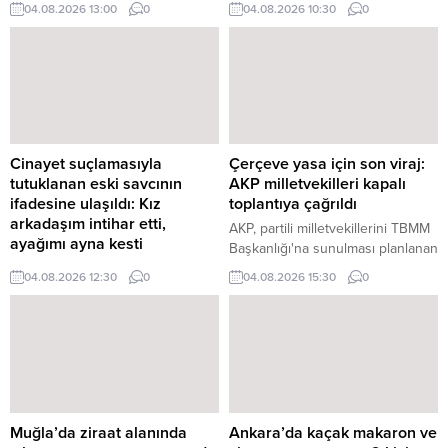
Başkanı Recep Tayyip Erdoğan
Vatandaşların kimlik bilgileri
04.08.2026 13:00
0
04.08.2026 10:30
0
başkanlığındaki Yüksek Askeri
kullanılarak yabancılar adına sahte
Şura (YAŞ) üyeleri, Anıtkabir'i
kimlik ve pasaport düzenlendiği
ziyaret etti. Cumhurbaşkanı ve
iddialarına ilişkin davada savcı
AKP Genel Başkanı Recep Tayyip
mütalaasını açıkladı. Savcılık,
Erdoğan'ın başkanlığında
nüfus müdürlüğünde görevli üç
Cumhurbaşkanlığı'nda yapılacak
kamu görevlisinin "kamu
YAŞ ...
görevlisinin resmi belgede ...
Cinayet suçlamasıyla
Çerçeve yasa için son viraj:
tutuklanan eski savcının
AKP milletvekilleri kapalı
ifadesine ulaşıldı: Kız
toplantıya çağrıldı
arkadaşım intihar etti,
AKP, partili milletvekillerini TBMM
ayağımı ayna kesti
Başkanlığı'na sunulması planlanan
Hâkim-savcı lojmanlarında ölü
çerçeve yasa teklifiyle ilgili olarak
04.08.2026 12:30
0
04.08.2026 15:30
0
bulunan Özlem Yıldız
yarın yapılacak kapalı grup
soruşturmasında tutuklanan eski
toplantısına çağırdı. AKP Grup
savcı Ergün Güçlü'nün emniyet
Başkanlığı, milletvekillerine
ifadesine ulaşıldı. Güçlü, Yıldız'ın
konuya ilişkin yazı gönderdi.
intihar ettiğini öne sürerken, olay
Yazıya göre, 5 ...
sırasında ayağındaki kesiğin
kırılan aynadan ...
Muğla’da ziraat alanında
Ankara’da kaçak makaron ve