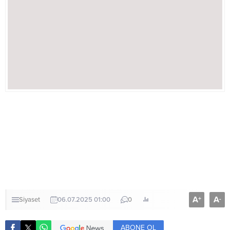
A
A
+
-
Siyaset
06.07.2025 01:00
0
ABONE OL