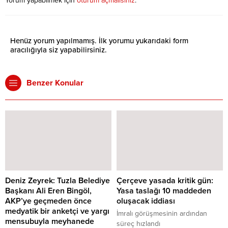
Yorum yapabilmek için
oturum açmalısınız
.
Henüz yorum yapılmamış. İlk yorumu yukarıdaki form
aracılığıyla siz yapabilirsiniz.
Benzer Konular
Deniz Zeyrek: Tuzla Belediye
Çerçeve yasada kritik gün:
Başkanı Ali Eren Bingöl,
Yasa taslağı 10 maddeden
AKP’ye geçmeden önce
oluşacak iddiası
medyatik bir anketçi ve yargı
İmralı görüşmesinin ardından
mensubuyla meyhanede
süreç hızlandı