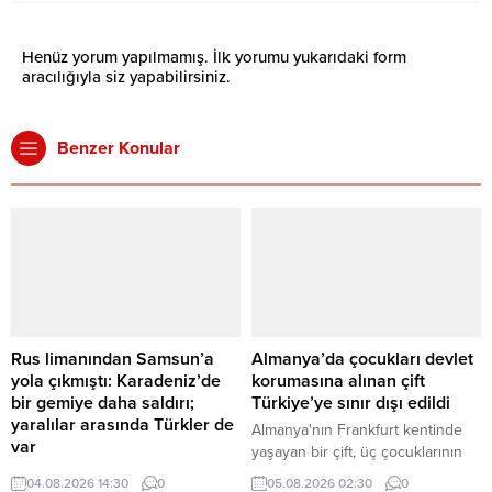
Henüz yorum yapılmamış. İlk yorumu yukarıdaki form
aracılığıyla siz yapabilirsiniz.
Benzer Konular
Rus limanından Samsun’a
Almanya’da çocukları devlet
yola çıkmıştı: Karadeniz’de
korumasına alınan çift
bir gemiye daha saldırı;
Türkiye’ye sınır dışı edildi
yaralılar arasında Türkler de
Almanya'nın Frankfurt kentinde
var
yaşayan bir çift, üç çocuklarının
Rusya'nın Novorossiysk
Frankfurt Gençlik Dairesi
04.08.2026 14:30
0
05.08.2026 02:30
0