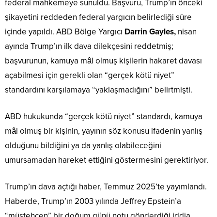
federal mahkemeye sunuldu. Başvuru, Trump’ın önceki
şikayetini reddeden federal yargıcın belirlediği süre
içinde yapıldı. ABD Bölge Yargıcı
Darrin Gayles,
nisan
ayında Trump’ın ilk dava dilekçesini reddetmiş;
başvurunun, kamuya mâl olmuş kişilerin hakaret davası
açabilmesi için gerekli olan “gerçek kötü niyet”
standardını karşılamaya “yaklaşmadığını” belirtmişti.
ABD hukukunda “gerçek kötü niyet” standardı, kamuya
mâl olmuş bir kişinin, yayının söz konusu ifadenin yanlış
olduğunu bildiğini ya da yanlış olabileceğini
umursamadan hareket ettiğini göstermesini gerektiriyor.
Trump’ın dava açtığı haber, Temmuz 2025’te yayımlandı.
Haberde, Trump’ın 2003 yılında Jeffrey Epstein’a
“müstehcen” bir doğum günü notu gönderdiği iddia