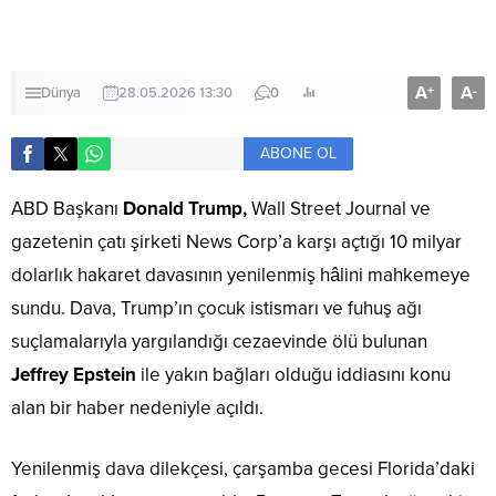
A
A
+
-
Dünya
28.05.2026 13:30
0
ABONE OL
ABD Başkanı
Donald Trump,
Wall Street Journal ve
gazetenin çatı şirketi News Corp’a karşı açtığı 10 milyar
dolarlık hakaret davasının yenilenmiş hâlini mahkemeye
sundu. Dava, Trump’ın çocuk istismarı ve fuhuş ağı
suçlamalarıyla yargılandığı cezaevinde ölü bulunan
Jeffrey Epstein
ile yakın bağları olduğu iddiasını konu
alan bir haber nedeniyle açıldı.
Yenilenmiş dava dilekçesi, çarşamba gecesi Florida’daki