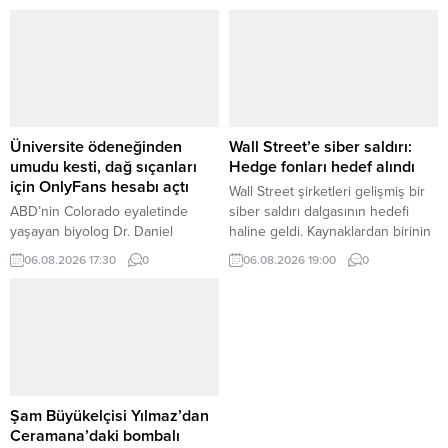
Limanı'ndan Samsun'a seyir
(Jugendamt) tarafından koruma
halinde olan bir Ro-Ro gemisine
altına alınmasının ardından
dün drone saldırısı düzenlendi.
Türkiye'ye sınır dışı edildi. Üçü de
Aralarında Türk vatandaşlarının da
reşit olmayan çocuklar halen
olduğu gemi personelinden
Frankfurt Gençlik Dairesi'nin ...
yaralananlar bulunuyor. Yaralılar
Rusya'ya ait deniz araçları
tarafından ...
Üniversite ödeneğinden
Wall Street’e siber saldırı:
umudu kesti, dağ sıçanları
Hedge fonları hedef alındı
için OnlyFans hesabı açtı
Wall Street şirketleri gelişmiş bir
ABD’nin Colorado eyaletinde
siber saldırı dalgasının hedefi
yaşayan biyolog Dr. Daniel
haline geldi. Kaynaklardan birinin
Blumstein, çalıştığı üniversitede
verdiği bilgiye göre, Point72
06.08.2026 17:30
0
06.08.2026 19:00
0
federal fonların kesilmesiyle uzun
Asset Management, çarşamba
süredir yürüttüğü dağ sıçanı
günü yatırımcılarını saldırıya
araştırmalarının sekteye
uğradığı konusunda bilgilendirdi.
uğrayacağından endişe etti.
Ancak hedge fonunun ilk ...
Blumstein araştırmalarına ödenek
...
Şam Büyükelçisi Yılmaz’dan
Ceramana’daki bombalı